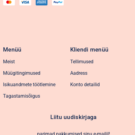
Menüü
Kliendi menüü
Meist
Tellimused
Müügitingimused
Aadress
Isikuandmete töötlemine
Konto detailid
Tagastamisõigus
Liitu uudiskirjaga
parimad pakkumised sinu e-mailil!