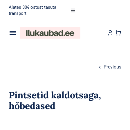
Skip
Alates 30€ ostust tasuta
to
Toggle
transport!
Navigation
content
Search
for:
Toggle
Navigation
Transport
Juuksehooldus
Näohooldus
Previous
Kehahooldus
Pintsetid kaldotsaga,
Meik
hõbedased
Tarvikud