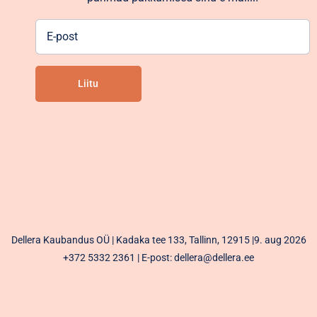
E-
post
Liitu
Alternative:
Dellera Kaubandus OÜ | Kadaka tee 133, Tallinn, 12915 |9. aug 2026
+372 5332 2361
| E-post: dellera@dellera.ee