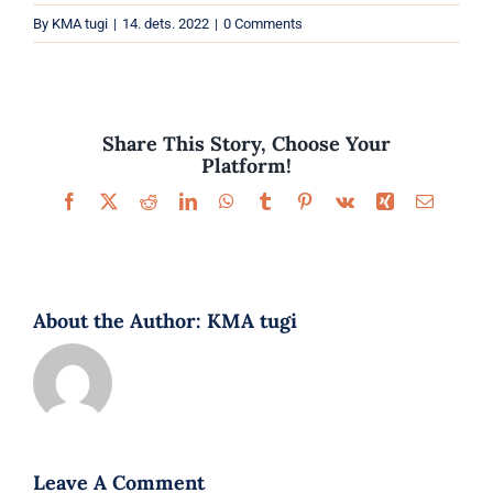
Parfüümid
By
KMA tugi
|
14. dets. 2022
|
0 Comments
Kaubamärgid
Eripakkumised
Share This Story, Choose Your
Platform!
Facebook
X
Reddit
LinkedIn
WhatsApp
Tumblr
Pinterest
Vk
Xing
Email
About the Author:
KMA tugi
Leave A Comment