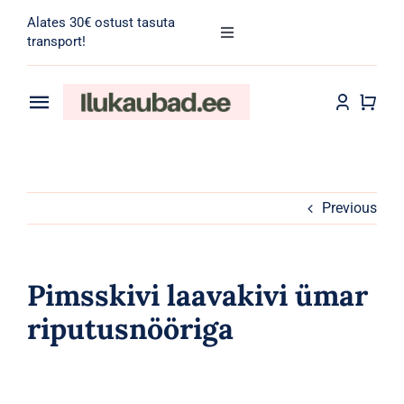
Skip
Alates 30€ ostust tasuta
to
Toggle
transport!
Navigation
content
Search
for:
Toggle
Navigation
Transport
Juuksehooldus
Näohooldus
Previous
Kehahooldus
Pimsskivi laavakivi ümar
Meik
riputusnööriga
Tarvikud