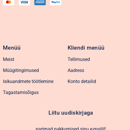
Menüü
Kliendi menüü
Meist
Tellimused
Müügitingimused
Aadress
Isikuandmete töötlemine
Konto detailid
Tagastamisõigus
Liitu uudiskirjaga
parimad pakkumised sinu e-mailil!