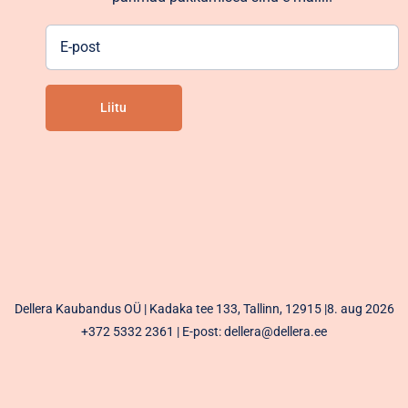
E-
post
Liitu
Alternative:
Dellera Kaubandus OÜ | Kadaka tee 133, Tallinn, 12915 |8. aug 2026
+372 5332 2361
| E-post: dellera@dellera.ee