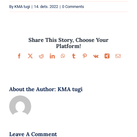
Parfüümid
By
KMA tugi
|
14. dets. 2022
|
0 Comments
Kaubamärgid
Eripakkumised
Share This Story, Choose Your
Platform!
Facebook
X
Reddit
LinkedIn
WhatsApp
Tumblr
Pinterest
Vk
Xing
Email
About the Author:
KMA tugi
Leave A Comment