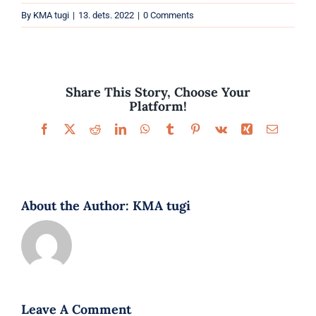
Parfüümid
By
KMA tugi
|
13. dets. 2022
|
0 Comments
Kaubamärgid
Eripakkumised
Share This Story, Choose Your
Platform!
Facebook
X
Reddit
LinkedIn
WhatsApp
Tumblr
Pinterest
Vk
Xing
Email
About the Author:
KMA tugi
Leave A Comment