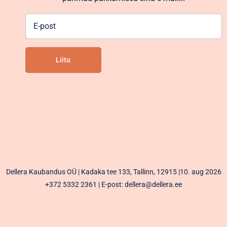
E-
post
Liitu
Alternative:
Dellera Kaubandus OÜ | Kadaka tee 133, Tallinn, 12915 |10. aug 2026
+372 5332 2361
| E-post: dellera@dellera.ee