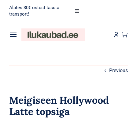
Skip
Alates 30€ ostust tasuta
to
Toggle
transport!
Navigation
content
Search
for:
Toggle
Navigation
Transport
Juuksehooldus
Näohooldus
Previous
Kehahooldus
Meigiseen Hollywood
Meik
Latte topsiga
Tarvikud