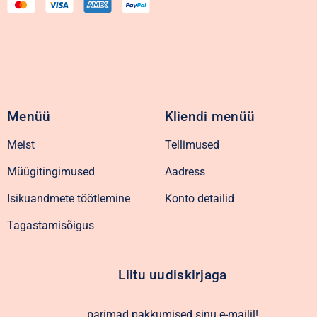
Menüü
Kliendi menüü
Meist
Tellimused
Müügitingimused
Aadress
Isikuandmete töötlemine
Konto detailid
Tagastamisõigus
Liitu uudiskirjaga
parimad pakkumised sinu e-mailil!