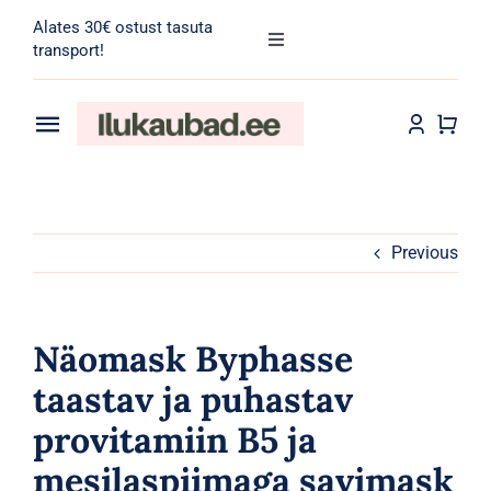
Skip
Alates 30€ ostust tasuta
to
Toggle
transport!
Navigation
content
Search
for:
Toggle
Navigation
Transport
Juuksehooldus
Näohooldus
Previous
Kehahooldus
Näomask Byphasse
Meik
taastav ja puhastav
provitamiin B5 ja
Tarvikud
mesilaspiimaga savimask