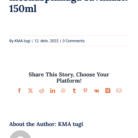
Parfüümid
150ml
Kaubamärgid
Eripakkumised
By
KMA tugi
|
12. dets. 2022
|
0 Comments
Share This Story, Choose Your
Platform!
Facebook
X
Reddit
LinkedIn
WhatsApp
Tumblr
Pinterest
Vk
Xing
Email
About the Author:
KMA tugi