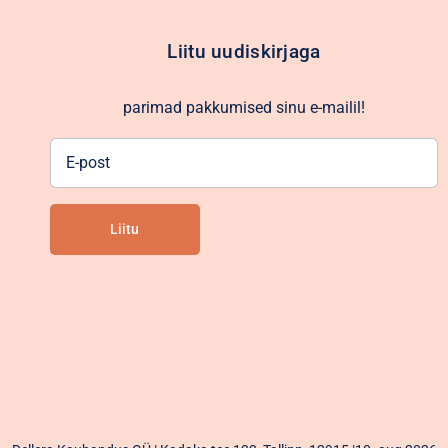
Liitu uudiskirjaga
parimad pakkumised sinu e-mailil!
E-
post
Liitu
Alternative: