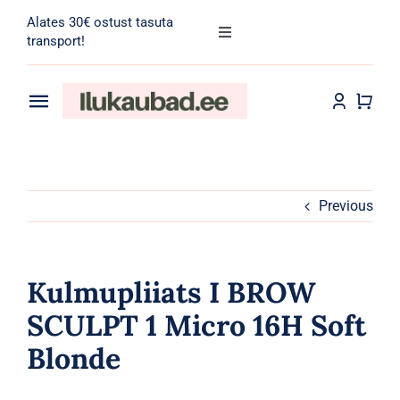
Skip
Alates 30€ ostust tasuta
to
Toggle
transport!
Navigation
content
Search
for:
Toggle
Navigation
Transport
Juuksehooldus
Näohooldus
Previous
Kehahooldus
Kulmupliiats I BROW
Meik
SCULPT 1 Micro 16H Soft
Blonde
Tarvikud