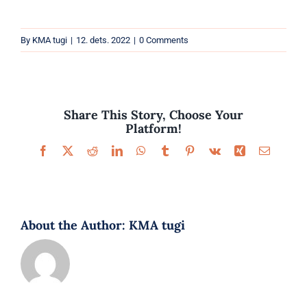
Parfüümid
By
KMA tugi
|
12. dets. 2022
|
0 Comments
Kaubamärgid
Eripakkumised
Share This Story, Choose Your
Platform!
Facebook
X
Reddit
LinkedIn
WhatsApp
Tumblr
Pinterest
Vk
Xing
Email
About the Author:
KMA tugi