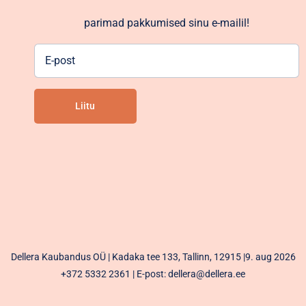
parimad pakkumised sinu e-mailil!
E-
post
Liitu
Alternative:
Dellera Kaubandus OÜ | Kadaka tee 133, Tallinn, 12915 |9. aug 2026
+372 5332 2361
| E-post: dellera@dellera.ee