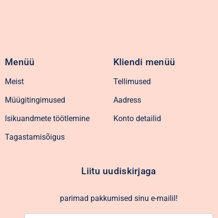
Menüü
Kliendi menüü
Meist
Tellimused
Müügitingimused
Aadress
Isikuandmete töötlemine
Konto detailid
Tagastamisõigus
Liitu uudiskirjaga
parimad pakkumised sinu e-mailil!