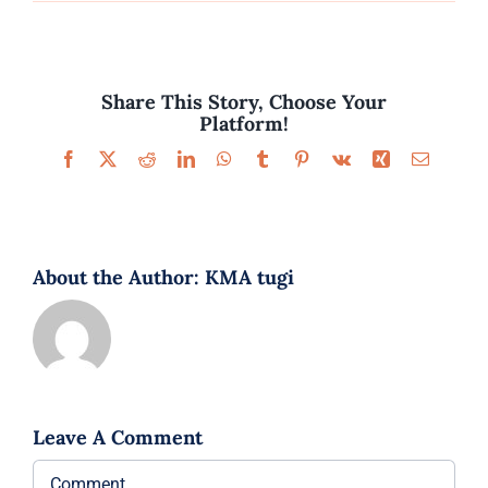
Parfüümid
Kaubamärgid
Share This Story, Choose Your
Platform!
Eripakkumised
Facebook
X
Reddit
LinkedIn
WhatsApp
Tumblr
Pinterest
Vk
Xing
Email
About the Author:
KMA tugi
Leave A Comment
Comment