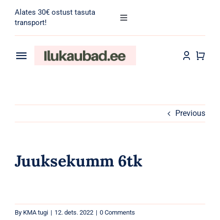
Skip
Alates 30€ ostust tasuta
to
Toggle
transport!
Navigation
content
Search
for:
Toggle
Navigation
Transport
Juuksehooldus
Näohooldus
Previous
Kehahooldus
Juuksekumm 6tk
Meik
Tarvikud
By
KMA tugi
|
12. dets. 2022
|
0 Comments