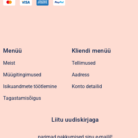
Menüü
Kliendi menüü
Meist
Tellimused
Müügitingimused
Aadress
Isikuandmete töötlemine
Konto detailid
Tagastamisõigus
Liitu uudiskirjaga
parimad pakkumised sinu e-mailil!