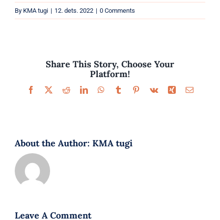
Parfüümid
By
KMA tugi
|
12. dets. 2022
|
0 Comments
Kaubamärgid
Eripakkumised
Share This Story, Choose Your
Platform!
Facebook
X
Reddit
LinkedIn
WhatsApp
Tumblr
Pinterest
Vk
Xing
Email
About the Author:
KMA tugi
Leave A Comment