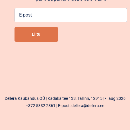
E-
post
Liitu
Alternative:
Dellera Kaubandus OÜ | Kadaka tee 133, Tallinn, 12915 |7. aug 2026
+372 5332 2361
| E-post: dellera@dellera.ee