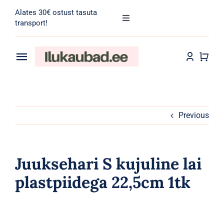
Skip
Alates 30€ ostust tasuta
to
Toggle
transport!
Navigation
content
Search
for:
Toggle
Navigation
Transport
Juuksehooldus
Näohooldus
Previous
Kehahooldus
Juuksehari S kujuline lai
Meik
plastpiidega 22,5cm 1tk
Tarvikud