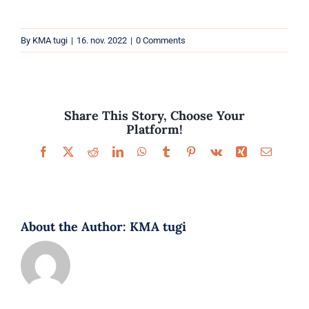
Parfüümid
By
KMA tugi
|
16. nov. 2022
|
0 Comments
Kaubamärgid
Eripakkumised
Share This Story, Choose Your
Platform!
Facebook
X
Reddit
LinkedIn
WhatsApp
Tumblr
Pinterest
Vk
Xing
Email
About the Author:
KMA tugi