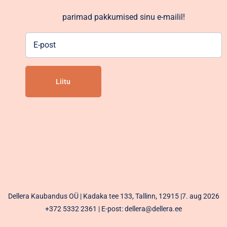
parimad pakkumised sinu e-mailil!
E-
post
Alternative:
Dellera Kaubandus OÜ | Kadaka tee 133, Tallinn, 12915 |7. aug 2026
+372 5332 2361
| E-post: dellera@dellera.ee