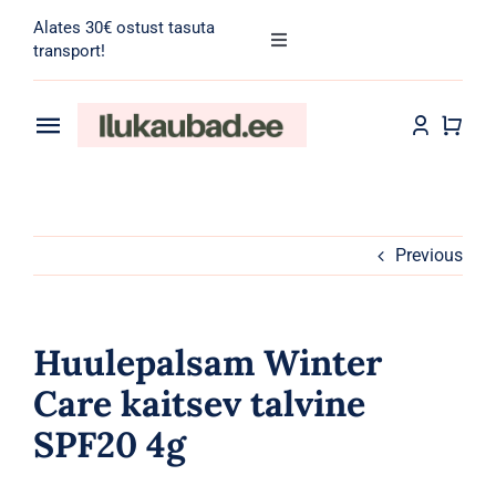
Skip
Alates 30€ ostust tasuta
to
Toggle
transport!
Navigation
content
Search
for:
Toggle
Navigation
Transport
Juuksehooldus
Näohooldus
Previous
Kehahooldus
Huulepalsam Winter
Meik
Care kaitsev talvine
SPF20 4g
Tarvikud