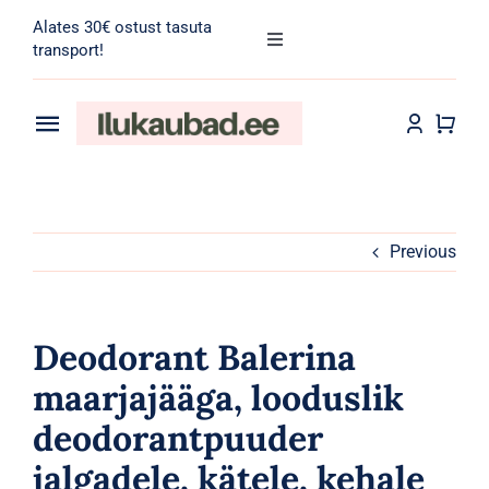
Skip
Alates 30€ ostust tasuta
to
Toggle
transport!
Navigation
content
Search
for:
Toggle
Navigation
Transport
Juuksehooldus
Näohooldus
Previous
Kehahooldus
Deodorant Balerina
Meik
maarjajääga, looduslik
deodorantpuuder
Tarvikud
jalgadele, kätele, kehale