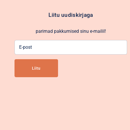
Liitu uudiskirjaga
parimad pakkumised sinu e-mailil!
E-
post
Alternative: