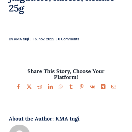
Parfüümid
25g
Kaubamärgid
Eripakkumised
By
KMA tugi
|
16. nov. 2022
|
0 Comments
Share This Story, Choose Your
Platform!
Facebook
X
Reddit
LinkedIn
WhatsApp
Tumblr
Pinterest
Vk
Xing
Email
About the Author:
KMA tugi