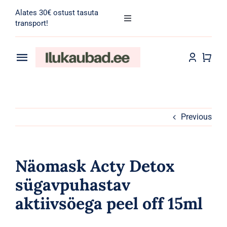
Skip
Alates 30€ ostust tasuta
to
Toggle
transport!
Navigation
content
Search
for:
Toggle
Navigation
Transport
Juuksehooldus
Näohooldus
Previous
Kehahooldus
Näomask Acty Detox
Meik
sügavpuhastav
aktiivsöega peel off 15ml
Tarvikud