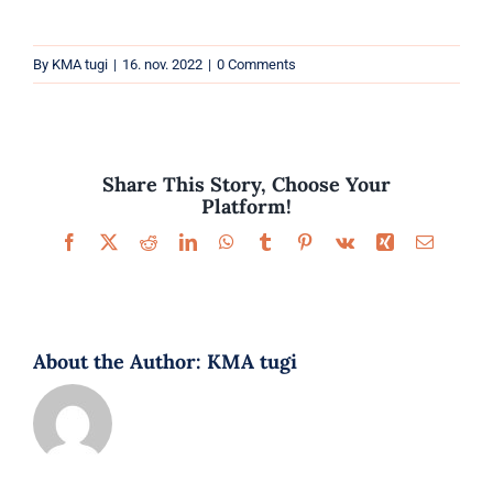
Parfüümid
By
KMA tugi
|
16. nov. 2022
|
0 Comments
Kaubamärgid
Eripakkumised
Share This Story, Choose Your
Platform!
Facebook
X
Reddit
LinkedIn
WhatsApp
Tumblr
Pinterest
Vk
Xing
Email
About the Author:
KMA tugi