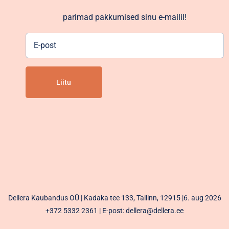
parimad pakkumised sinu e-mailil!
E-
post
Alternative:
Dellera Kaubandus OÜ | Kadaka tee 133, Tallinn, 12915 |6. aug 2026
+372 5332 2361
| E-post: dellera@dellera.ee