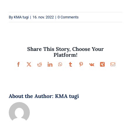
Parfüümid
By
KMA tugi
|
16. nov. 2022
|
0 Comments
Kaubamärgid
Eripakkumised
Share This Story, Choose Your
Platform!
Facebook
X
Reddit
LinkedIn
WhatsApp
Tumblr
Pinterest
Vk
Xing
Email
About the Author:
KMA tugi