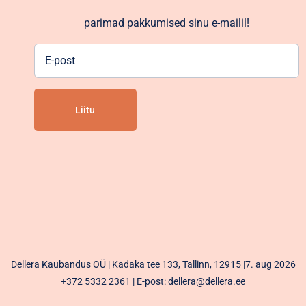
parimad pakkumised sinu e-mailil!
E-
post
Alternative:
Dellera Kaubandus OÜ | Kadaka tee 133, Tallinn, 12915 |7. aug 2026
+372 5332 2361
| E-post: dellera@dellera.ee