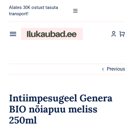
Skip
Alates 30€ ostust tasuta
to
Toggle
transport!
Navigation
content
Search
for:
Toggle
Navigation
Transport
Juuksehooldus
Näohooldus
Previous
Kehahooldus
Intiimpesugeel Genera
Meik
BIO nõiapuu meliss
250ml
Tarvikud