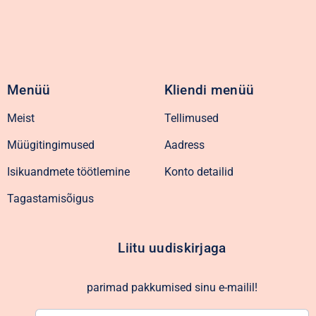
Menüü
Kliendi menüü
Meist
Tellimused
Müügitingimused
Aadress
Isikuandmete töötlemine
Konto detailid
Tagastamisõigus
Liitu uudiskirjaga
parimad pakkumised sinu e-mailil!