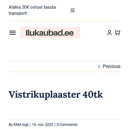
Skip
Alates 30€ ostust tasuta
to
Toggle
transport!
Navigation
content
Search
for:
Toggle
Navigation
Transport
Juuksehooldus
Näohooldus
Previous
Kehahooldus
Vistrikuplaaster 40tk
Meik
Tarvikud
By
KMA tugi
|
16. nov. 2022
|
0 Comments