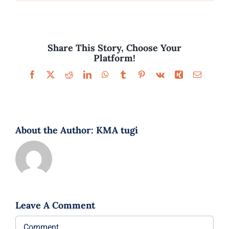
Parfüümid
Kaubamärgid
Share This Story, Choose Your
Platform!
Eripakkumised
Facebook
X
Reddit
LinkedIn
WhatsApp
Tumblr
Pinterest
Vk
Xing
Email
About the Author:
KMA tugi
Leave A Comment
Comment