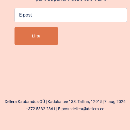
E-
post
Alternative:
Dellera Kaubandus OÜ | Kadaka tee 133, Tallinn, 12915 |7. aug 2026
+372 5332 2361
| E-post: dellera@dellera.ee