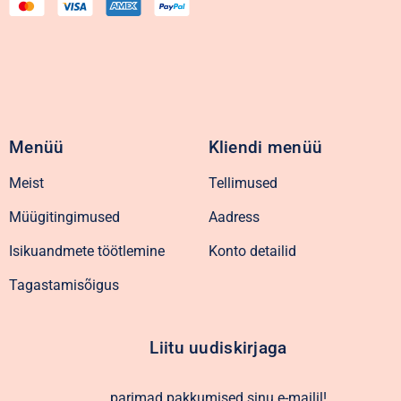
Menüü
Kliendi menüü
Meist
Tellimused
Müügitingimused
Aadress
Isikuandmete töötlemine
Konto detailid
Tagastamisõigus
Liitu uudiskirjaga
parimad pakkumised sinu e-mailil!