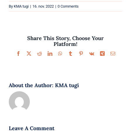
Parfüümid
By
KMA tugi
|
16. nov. 2022
|
0 Comments
Kaubamärgid
Eripakkumised
Share This Story, Choose Your
Platform!
Facebook
X
Reddit
LinkedIn
WhatsApp
Tumblr
Pinterest
Vk
Xing
Email
About the Author:
KMA tugi
Leave A Comment