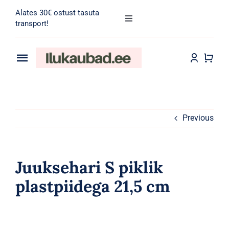
Skip
Alates 30€ ostust tasuta
to
Toggle
transport!
Navigation
content
Search
for:
Toggle
Navigation
Transport
Juuksehooldus
Näohooldus
Previous
Kehahooldus
Juuksehari S piklik
Meik
plastpiidega 21,5 cm
Tarvikud