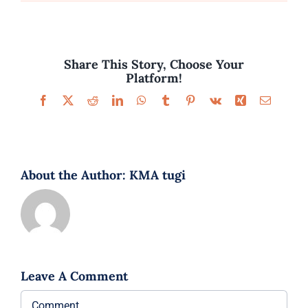
Parfüümid
Kaubamärgid
Share This Story, Choose Your
Platform!
Eripakkumised
Facebook
X
Reddit
LinkedIn
WhatsApp
Tumblr
Pinterest
Vk
Xing
Email
About the Author:
KMA tugi
Leave A Comment
Comment