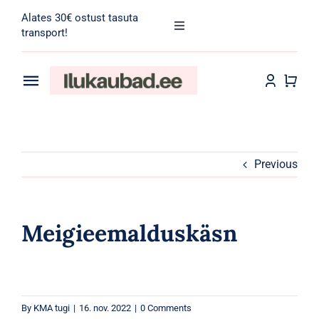
Skip
Alates 30€ ostust tasuta
to
Toggle
transport!
Navigation
content
Search
for:
Toggle
Navigation
Transport
Juuksehooldus
Näohooldus
Previous
Kehahooldus
Meigieemalduskäsn
Meik
Tarvikud
By
KMA tugi
|
16. nov. 2022
|
0 Comments