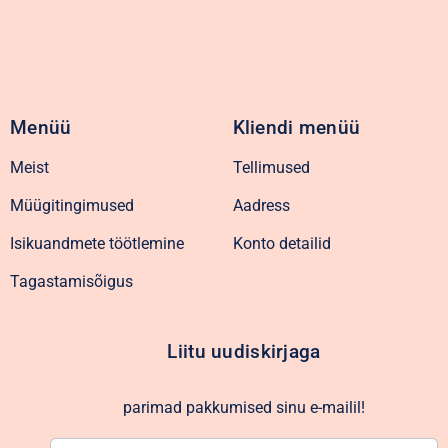
Menüü
Kliendi menüü
Meist
Tellimused
Müügitingimused
Aadress
Isikuandmete töötlemine
Konto detailid
Tagastamisõigus
Liitu uudiskirjaga
parimad pakkumised sinu e-mailil!