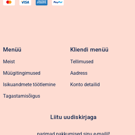
Menüü
Kliendi menüü
Meist
Tellimused
Müügitingimused
Aadress
Isikuandmete töötlemine
Konto detailid
Tagastamisõigus
Liitu uudiskirjaga
parimad pakkumised sinu e-mailil!