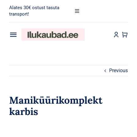
Skip
Alates 30€ ostust tasuta
to
Toggle
transport!
Navigation
content
Search
for:
Toggle
Navigation
Transport
Juuksehooldus
Näohooldus
Previous
Kehahooldus
Maniküürikomplekt
Meik
karbis
Tarvikud