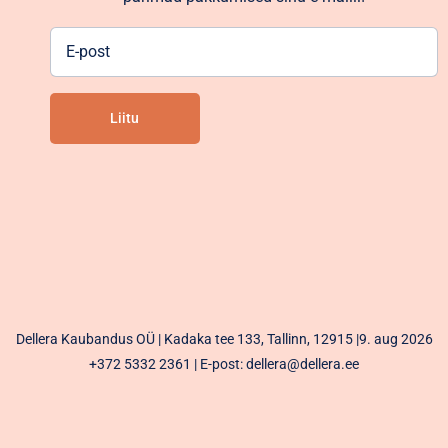
E-
post
Liitu
Alternative:
Dellera Kaubandus OÜ | Kadaka tee 133, Tallinn, 12915 |9. aug 2026
+372 5332 2361
| E-post: dellera@dellera.ee