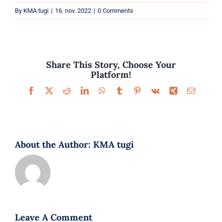
Parfüümid
By
KMA tugi
|
16. nov. 2022
|
0 Comments
Kaubamärgid
Eripakkumised
Share This Story, Choose Your
Platform!
Facebook
X
Reddit
LinkedIn
WhatsApp
Tumblr
Pinterest
Vk
Xing
Email
About the Author:
KMA tugi
Leave A Comment