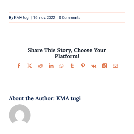
Parfüümid
By
KMA tugi
|
16. nov. 2022
|
0 Comments
Kaubamärgid
Eripakkumised
Share This Story, Choose Your
Platform!
Facebook
X
Reddit
LinkedIn
WhatsApp
Tumblr
Pinterest
Vk
Xing
Email
About the Author:
KMA tugi