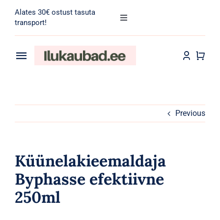
Skip
Alates 30€ ostust tasuta
to
Toggle
transport!
Navigation
content
Search
for:
Toggle
Navigation
Transport
Juuksehooldus
Näohooldus
Previous
Kehahooldus
Küünelakieemaldaja
Meik
Byphasse efektiivne
250ml
Tarvikud