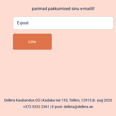
parimad pakkumised sinu e-mailil!
E-
post
Alternative:
Dellera Kaubandus OÜ | Kadaka tee 133, Tallinn, 12915 |6. aug 2026
+372 5332 2361
| E-post: dellera@dellera.ee