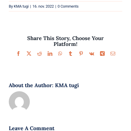
Parfüümid
By
KMA tugi
|
16. nov. 2022
|
0 Comments
Kaubamärgid
Eripakkumised
Share This Story, Choose Your
Platform!
Facebook
X
Reddit
LinkedIn
WhatsApp
Tumblr
Pinterest
Vk
Xing
Email
About the Author:
KMA tugi
Leave A Comment