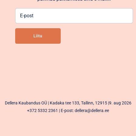
E-
post
Liitu
Alternative:
Dellera Kaubandus OÜ | Kadaka tee 133, Tallinn, 12915 |9. aug 2026
+372 5332 2361
| E-post: dellera@dellera.ee