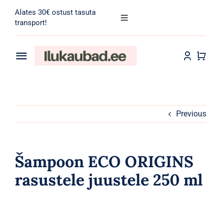
Skip
Alates 30€ ostust tasuta
to
Toggle
transport!
Navigation
content
Search
for:
Toggle
Navigation
Transport
Juuksehooldus
Näohooldus
Previous
Kehahooldus
Šampoon ECO ORIGINS
Meik
rasustele juustele 250 ml
Tarvikud