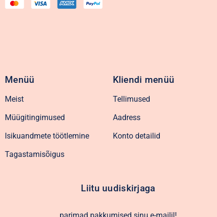
Menüü
Kliendi menüü
Meist
Tellimused
Müügitingimused
Aadress
Isikuandmete töötlemine
Konto detailid
Tagastamisõigus
Liitu uudiskirjaga
parimad pakkumised sinu e-mailil!