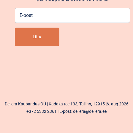
E-
post
Alternative:
Dellera Kaubandus OÜ | Kadaka tee 133, Tallinn, 12915 |6. aug 2026
+372 5332 2361
| E-post: dellera@dellera.ee