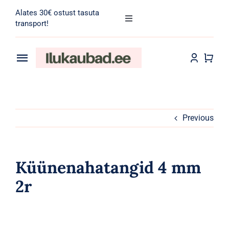
Skip
Alates 30€ ostust tasuta
to
Toggle
transport!
Navigation
content
Search
for:
Toggle
Navigation
Transport
Juuksehooldus
Näohooldus
Previous
Kehahooldus
Küünenahatangid 4 mm
Meik
2r
Tarvikud