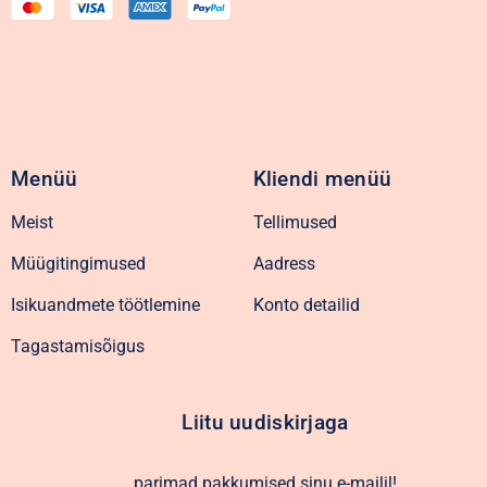
Menüü
Kliendi menüü
Meist
Tellimused
Müügitingimused
Aadress
Isikuandmete töötlemine
Konto detailid
Tagastamisõigus
Liitu uudiskirjaga
parimad pakkumised sinu e-mailil!