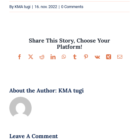
Parfüümid
By
KMA tugi
|
16. nov. 2022
|
0 Comments
Kaubamärgid
Eripakkumised
Share This Story, Choose Your
Platform!
Facebook
X
Reddit
LinkedIn
WhatsApp
Tumblr
Pinterest
Vk
Xing
Email
About the Author:
KMA tugi
Leave A Comment