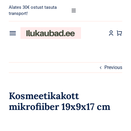
Skip
Alates 30€ ostust tasuta
to
Toggle
transport!
Navigation
content
Search
for:
Toggle
Navigation
Transport
Juuksehooldus
Näohooldus
Previous
Kehahooldus
Kosmeetikakott
Meik
mikrofiiber 19x9x17 cm
Tarvikud