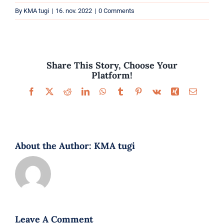
Parfüümid
By
KMA tugi
|
16. nov. 2022
|
0 Comments
Kaubamärgid
Eripakkumised
Share This Story, Choose Your
Platform!
Facebook
X
Reddit
LinkedIn
WhatsApp
Tumblr
Pinterest
Vk
Xing
Email
About the Author:
KMA tugi
Leave A Comment