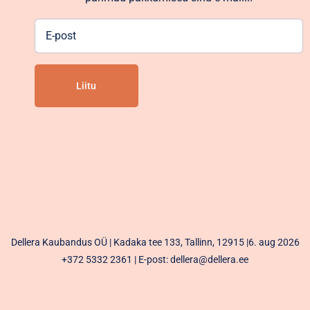
E-
post
Alternative:
Dellera Kaubandus OÜ | Kadaka tee 133, Tallinn, 12915 |6. aug 2026
+372 5332 2361
| E-post: dellera@dellera.ee