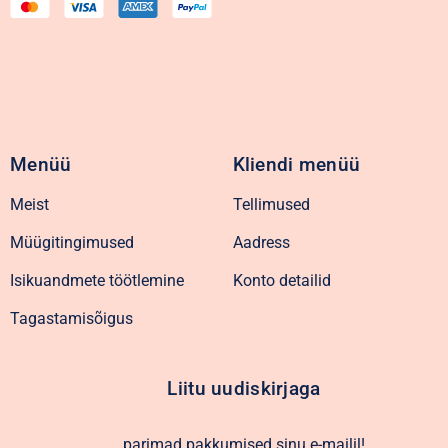
Menüü
Kliendi menüü
Meist
Tellimused
Müügitingimused
Aadress
Isikuandmete töötlemine
Konto detailid
Tagastamisõigus
Liitu uudiskirjaga
parimad pakkumised sinu e-mailil!