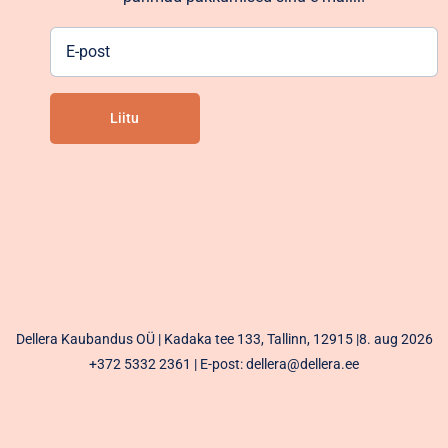
E-
post
Liitu
Alternative:
Dellera Kaubandus OÜ | Kadaka tee 133, Tallinn, 12915 |8. aug 2026
+372 5332 2361
| E-post: dellera@dellera.ee