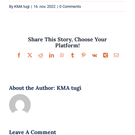
Parfüümid
By
KMA tugi
|
16. nov. 2022
|
0 Comments
Kaubamärgid
Eripakkumised
Share This Story, Choose Your
Platform!
Facebook
X
Reddit
LinkedIn
WhatsApp
Tumblr
Pinterest
Vk
Xing
Email
About the Author:
KMA tugi
Leave A Comment