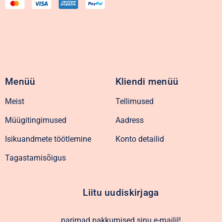
Menüü
Kliendi menüü
Meist
Tellimused
Müügitingimused
Aadress
Isikuandmete töötlemine
Konto detailid
Tagastamisõigus
Liitu uudiskirjaga
parimad pakkumised sinu e-mailil!