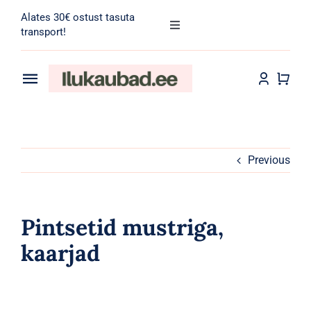
Skip
Alates 30€ ostust tasuta
to
Toggle
transport!
Navigation
content
Search
for:
Toggle
Navigation
Transport
Juuksehooldus
Näohooldus
Previous
Kehahooldus
Pintsetid mustriga,
Meik
kaarjad
Tarvikud