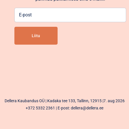
E-
post
Alternative:
Dellera Kaubandus OÜ | Kadaka tee 133, Tallinn, 12915 |7. aug 2026
+372 5332 2361
| E-post: dellera@dellera.ee