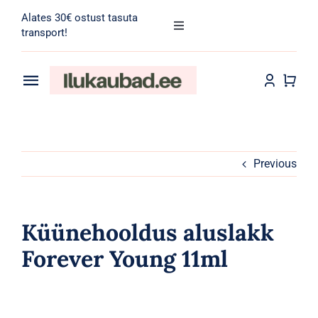
Skip
Alates 30€ ostust tasuta
to
Toggle
transport!
Navigation
content
Search
for:
Toggle
Navigation
Transport
Juuksehooldus
Näohooldus
Previous
Kehahooldus
Küünehooldus aluslakk
Meik
Forever Young 11ml
Tarvikud