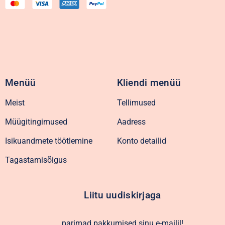
Menüü
Kliendi menüü
Meist
Tellimused
Müügitingimused
Aadress
Isikuandmete töötlemine
Konto detailid
Tagastamisõigus
Liitu uudiskirjaga
parimad pakkumised sinu e-mailil!