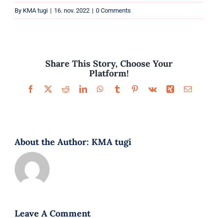
Parfüümid
By
KMA tugi
|
16. nov. 2022
|
0 Comments
Kaubamärgid
Eripakkumised
Share This Story, Choose Your
Platform!
Facebook
X
Reddit
LinkedIn
WhatsApp
Tumblr
Pinterest
Vk
Xing
Email
About the Author:
KMA tugi
Leave A Comment