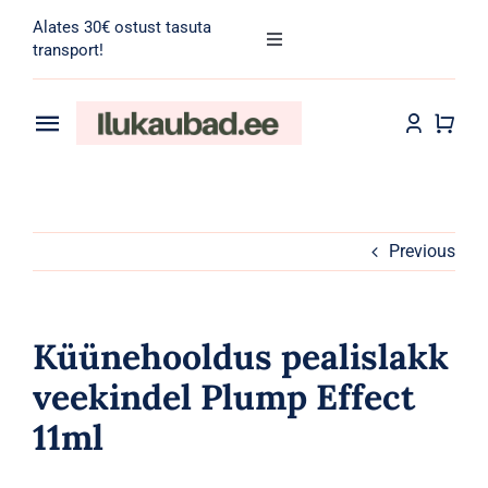
Skip
Alates 30€ ostust tasuta
to
Toggle
transport!
Navigation
content
Search
for:
Toggle
Navigation
Transport
Juuksehooldus
Näohooldus
Previous
Kehahooldus
Küünehooldus pealislakk
Meik
veekindel Plump Effect
11ml
Tarvikud