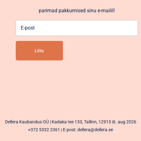
parimad pakkumised sinu e-mailil!
E-
post
Alternative:
Dellera Kaubandus OÜ | Kadaka tee 133, Tallinn, 12915 |6. aug 2026
+372 5332 2361
| E-post: dellera@dellera.ee