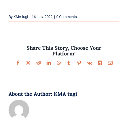
Parfüümid
By
KMA tugi
|
16. nov. 2022
|
0 Comments
Kaubamärgid
Eripakkumised
Share This Story, Choose Your
Platform!
Facebook
X
Reddit
LinkedIn
WhatsApp
Tumblr
Pinterest
Vk
Xing
Email
About the Author:
KMA tugi