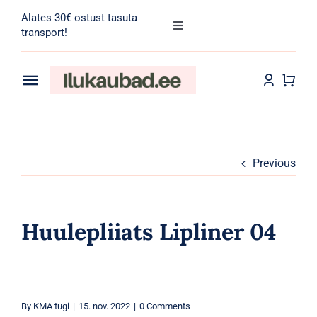
Skip
Alates 30€ ostust tasuta
to
Toggle
transport!
Navigation
content
Search
for:
Toggle
Navigation
Transport
Juuksehooldus
Näohooldus
Previous
Kehahooldus
Huulepliiats Lipliner 04
Meik
Tarvikud
By
KMA tugi
|
15. nov. 2022
|
0 Comments