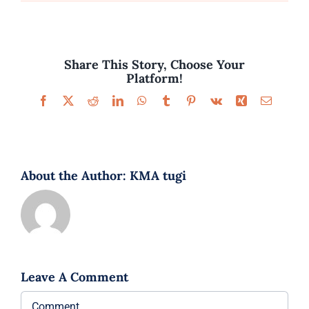
Parfüümid
Kaubamärgid
Share This Story, Choose Your
Platform!
Eripakkumised
Facebook
X
Reddit
LinkedIn
WhatsApp
Tumblr
Pinterest
Vk
Xing
Email
About the Author:
KMA tugi
Leave A Comment
Comment