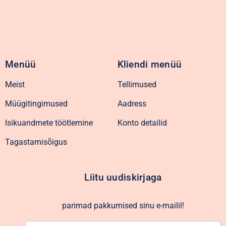
Menüü
Kliendi menüü
Meist
Tellimused
Müügitingimused
Aadress
Isikuandmete töötlemine
Konto detailid
Tagastamisõigus
Liitu uudiskirjaga
parimad pakkumised sinu e-mailil!