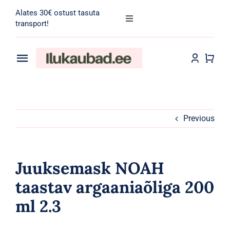
Skip
Alates 30€ ostust tasuta
to
Toggle
transport!
Navigation
content
Search
for:
Toggle
Navigation
Transport
Juuksehooldus
Näohooldus
Previous
Kehahooldus
Juuksemask NOAH
Meik
taastav argaaniaõliga 200
ml 2.3
Tarvikud