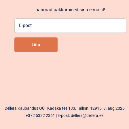
parimad pakkumised sinu e-mailil!
E-
post
Liitu
Alternative:
Dellera Kaubandus OÜ | Kadaka tee 133, Tallinn, 12915 |8. aug 2026
+372 5332 2361
| E-post: dellera@dellera.ee