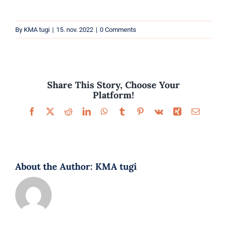
Parfüümid
By
KMA tugi
|
15. nov. 2022
|
0 Comments
Kaubamärgid
Eripakkumised
Share This Story, Choose Your
Platform!
Facebook
X
Reddit
LinkedIn
WhatsApp
Tumblr
Pinterest
Vk
Xing
Email
About the Author:
KMA tugi