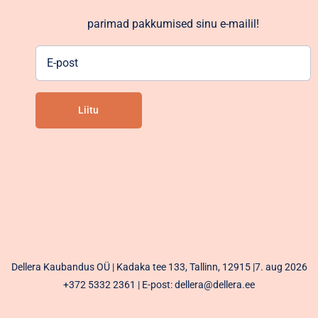
parimad pakkumised sinu e-mailil!
E-
post
Liitu
Alternative:
Dellera Kaubandus OÜ | Kadaka tee 133, Tallinn, 12915 |7. aug 2026
+372 5332 2361
| E-post: dellera@dellera.ee