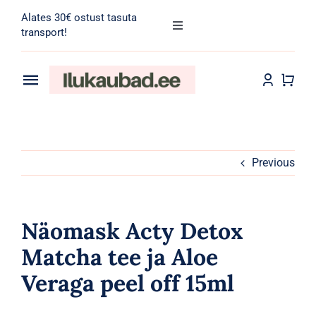
Skip
Alates 30€ ostust tasuta
to
Toggle
transport!
Navigation
content
Search
for:
Toggle
Navigation
Transport
Juuksehooldus
Näohooldus
Previous
Kehahooldus
Näomask Acty Detox
Meik
Matcha tee ja Aloe
Veraga peel off 15ml
Tarvikud