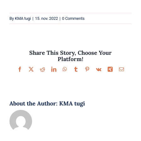
Parfüümid
By
KMA tugi
|
15. nov. 2022
|
0 Comments
Kaubamärgid
Eripakkumised
Share This Story, Choose Your
Platform!
Facebook
X
Reddit
LinkedIn
WhatsApp
Tumblr
Pinterest
Vk
Xing
Email
About the Author:
KMA tugi