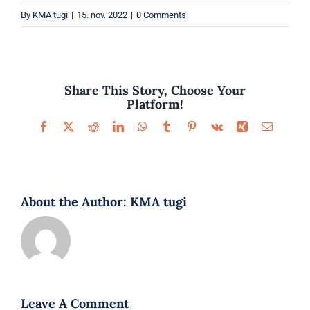
Parfüümid
By
KMA tugi
|
15. nov. 2022
|
0 Comments
Kaubamärgid
Eripakkumised
Share This Story, Choose Your
Platform!
Facebook
X
Reddit
LinkedIn
WhatsApp
Tumblr
Pinterest
Vk
Xing
Email
About the Author:
KMA tugi
Leave A Comment