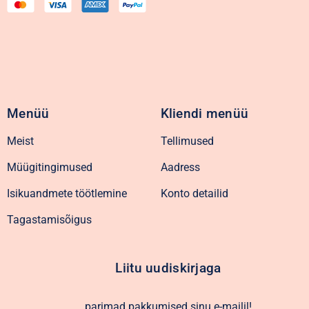
Menüü
Kliendi menüü
Meist
Tellimused
Müügitingimused
Aadress
Isikuandmete töötlemine
Konto detailid
Tagastamisõigus
Liitu uudiskirjaga
parimad pakkumised sinu e-mailil!