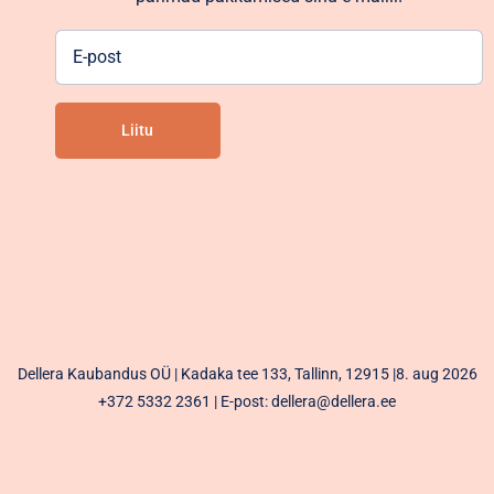
E-
post
Liitu
Alternative:
Dellera Kaubandus OÜ | Kadaka tee 133, Tallinn, 12915 |8. aug 2026
+372 5332 2361
| E-post: dellera@dellera.ee