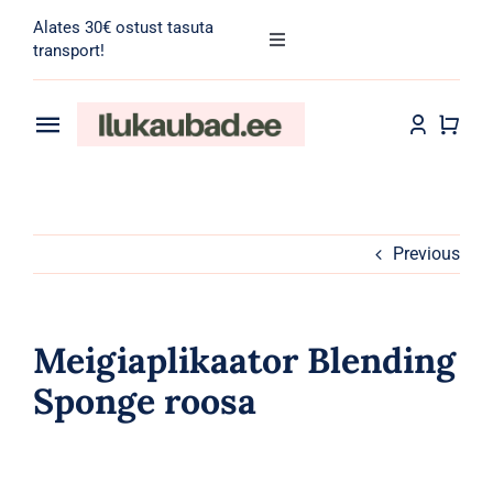
Skip
Alates 30€ ostust tasuta
to
Toggle
transport!
Navigation
content
Search
for:
Toggle
Navigation
Transport
Juuksehooldus
Näohooldus
Previous
Kehahooldus
Meigiaplikaator Blending
Meik
Sponge roosa
Tarvikud