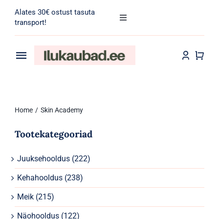
Skip
Alates 30€ ostust tasuta
to
Toggle
transport!
Navigation
content
Search
for:
Toggle
Navigation
Transport
Juuksehooldus
Home
Skin Academy
Näohooldus
Tootekategooriad
Kehahooldus
Juuksehooldus
(222)
Meik
Kehahooldus
(238)
Tarvikud
Meik
(215)
Näohooldus
(122)