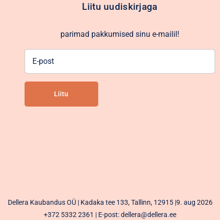
Liitu uudiskirjaga
parimad pakkumised sinu e-mailil!
E-
post
Liitu
Alternative:
Dellera Kaubandus OÜ | Kadaka tee 133, Tallinn, 12915 |9. aug 2026
+372 5332 2361
| E-post: dellera@dellera.ee