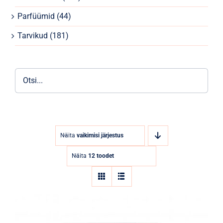
Parfüümid
Parfüümid
(44)
Kaubamärgid
Tarvikud
(181)
Eripakkumised
Näita
vaikimisi järjestus
Näita
12 toodet