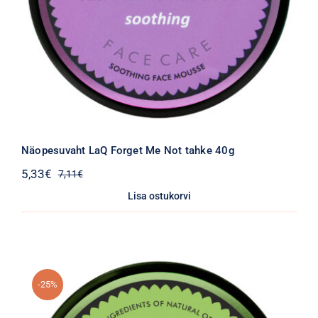
Näopesuvaht LaQ Forget Me Not tahke 40g
5,33
€
7,11
€
Algne
Praegune
hind
hind
Lisa ostukorvi
oli:
on:
7,11€.
5,33€.
-25%