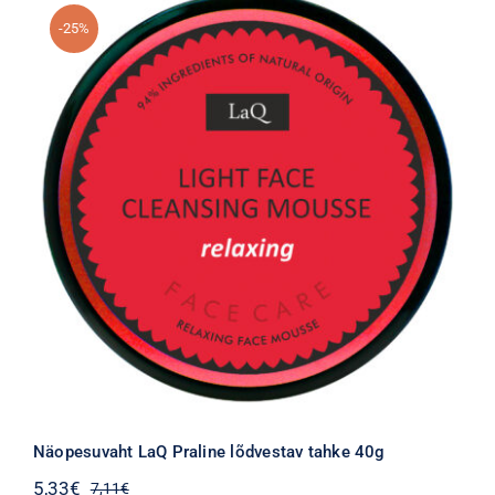
-25%
Näopesuvaht LaQ Praline lõdvestav tahke 40g
5,33
€
7,11
€