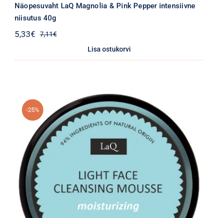
Näopesuvaht LaQ Magnolia & Pink Pepper intensiivne
niisutus 40g
5,33
€
7,11
€
Algne
Praegune
hind
hind
Lisa ostukorvi
oli:
on:
7,11€.
5,33€.
-25%