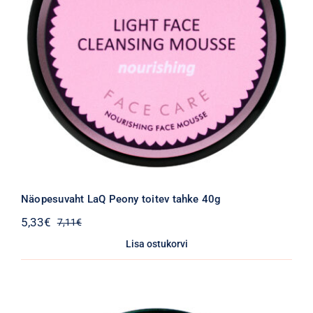
Näopesuvaht LaQ Peony toitev tahke 40g
5,33
€
7,11
€
Algne
Praegune
hind
hind
Lisa ostukorvi
oli:
on:
7,11€.
5,33€.