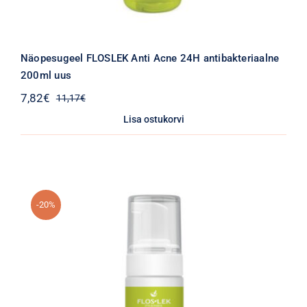
Näopesugeel FLOSLEK Anti Acne 24H antibakteriaalne
200ml uus
7,82
€
11,17
€
Algne
Praegune
hind
hind
Lisa ostukorvi
oli:
on:
11,17€.
7,82€.
-20%