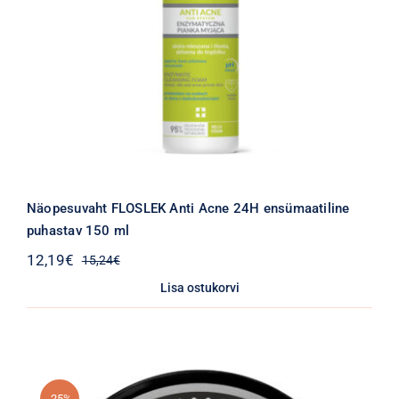
Näopesuvaht FLOSLEK Anti Acne 24H ensümaatiline
puhastav 150 ml
12,19
€
15,24
€
Algne
Praegune
hind
hind
Lisa ostukorvi
oli:
on:
15,24€.
12,19€.
-25%