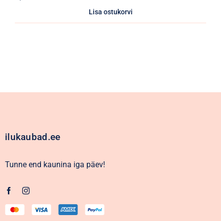
Algne
Praegune
hind
hind
Lisa ostukorvi
oli:
on:
7,11€.
5,33€.
ilukaubad.ee
Tunne end kaunina iga päev!