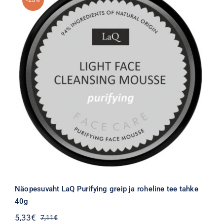
Näopesuvaht LaQ Purifying greip ja roheline tee tahke
40g
5,33
€
7,11
€