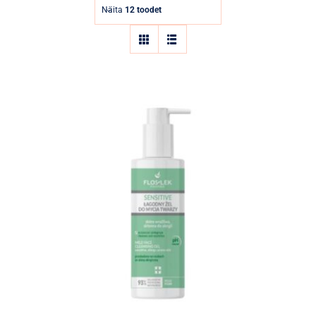
Parfüümid
Näita
12 toodet
Kaubamärgid
Eripakkumised