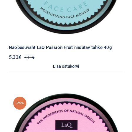
Näopesuvaht LaQ Passion Fruit niisutav tahke 40g
5,33
€
7,11
€
Algne
Praegune
hind
hind
Lisa ostukorvi
oli:
on:
7,11€.
5,33€.
-25%