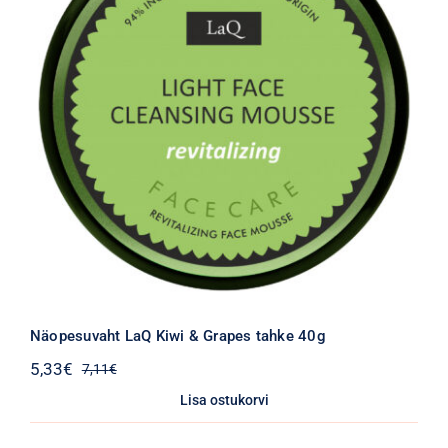
Näopesuvaht LaQ Kiwi & Grapes tahke 40g
5,33
€
7,11
€
Algne
Praegune
hind
hind
Lisa ostukorvi
oli:
on:
7,11€.
5,33€.