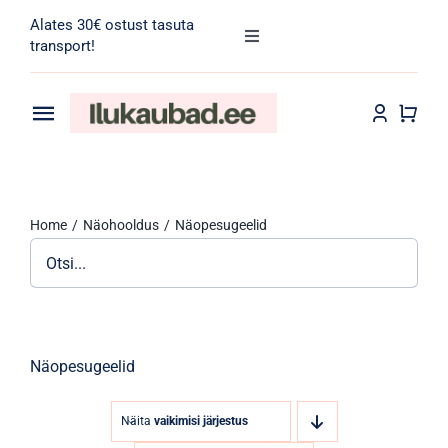
Skip
Alates 30€ ostust tasuta
to
Toggle
transport!
Navigation
content
Search
for:
Toggle
Navigation
Transport
Juuksehooldus
Home
Näohooldus
Näopesugeelid
Näohooldus
Kehahooldus
Meik
Näopesugeelid
Tarvikud
Näita
vaikimisi järjestus