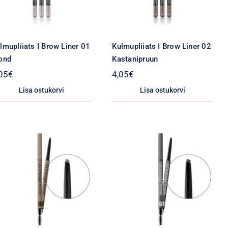
lmupliiats I Brow Liner 01
Kulmupliiats I Brow Liner 02
ond
Kastanipruun
05
€
4,05
€
Lisa ostukorvi
Lisa ostukorvi