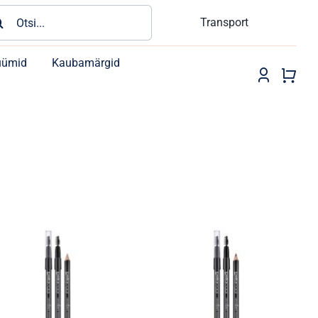
rch
Transport
üümid
Kaubamärgid