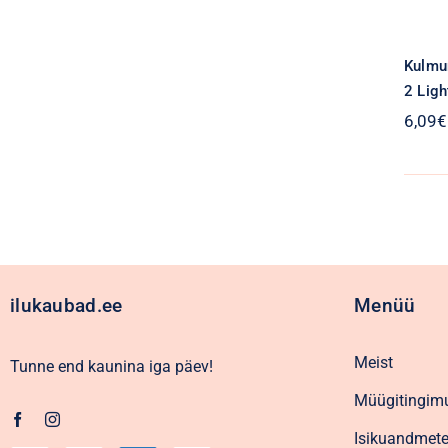
Kulmu
2 Lig
6,09
€
ilukaubad.ee
Menüü
Meist
Tunne end kaunina iga päev!
Müügitingim
Isikuandmete