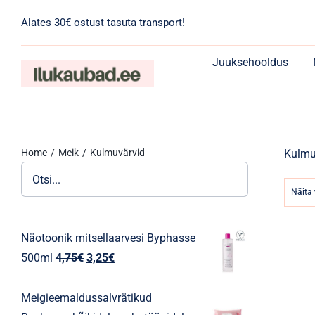
Skip
Alates 30€ ostust tasuta transport!
to
content
Juuksehooldus
Home
Meik
Kulmuvärvid
Kulmu
Näita
Näotoonik mitsellaarvesi Byphasse
Algne
Praegune
500ml
4,75
€
3,25
€
hind
hind
oli:
on:
Meigieemaldussalvrätikud