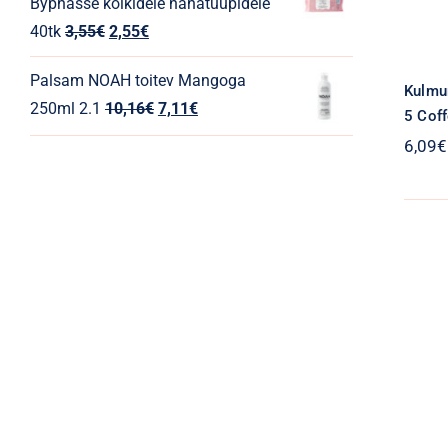
4,75€.
3,25€.
Byphasse kõikidele nahatüüpidele
Algne
Praegune
40tk
3,55
€
2,55
€
hind
hind
Palsam NOAH toitev Mangoga
oli:
on:
Kulmu
Algne
Praegune
250ml 2.1
10,16
€
7,11
€
3,55€.
2,55€.
5 Cof
hind
hind
6,09
€
oli:
on:
10,16€.
7,11€.