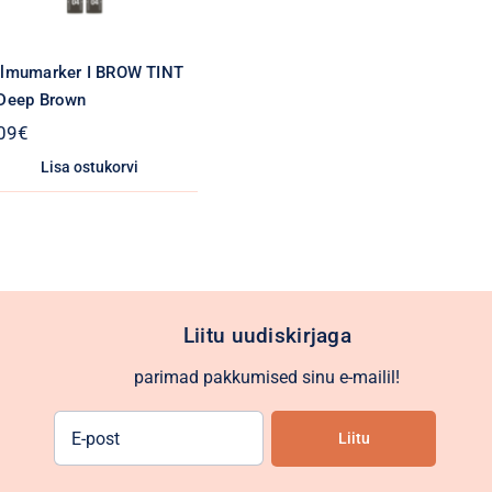
lmumarker I BROW TINT
Deep Brown
09
€
Lisa ostukorvi
Liitu uudiskirjaga
parimad pakkumised sinu e-mailil!
E-
Liitu
post