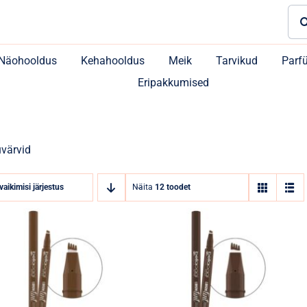
Sea
for:
Näohooldus
Kehahooldus
Meik
Tarvikud
Parf
Eripakkumised
värvid
vaikimisi järjestus
Näita
12 toodet