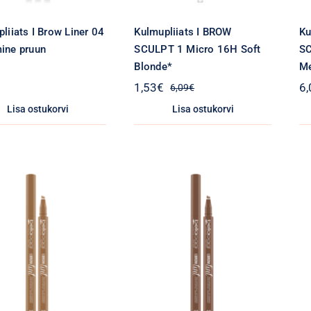
liiats I Brow Liner 04
Kulmupliiats I BROW
Ku
ine pruun
SCULPT 1 Micro 16H Soft
SC
Blonde*
Me
1,53
€
6,
6,09
€
Algne
Praegune
hind
hind
Lisa ostukorvi
Lisa ostukorvi
oli:
on:
6,09€.
1,53€.