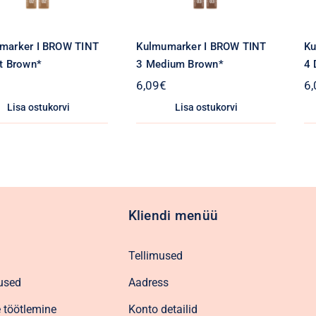
marker I BROW TINT
Kulmumarker I BROW TINT
Ku
ht Brown*
3 Medium Brown*
4 
6,09
€
6,
Lisa ostukorvi
Lisa ostukorvi
Kliendi menüü
Tellimused
used
Aadress
 töötlemine
Konto detailid