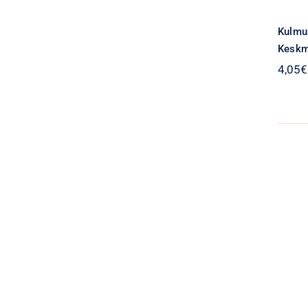
Kulmup
Keskm
4,05
€