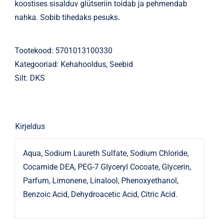
koostises sisalduv glütseriin toidab ja pehmendab
nahka. Sobib tihedaks pesuks.
Tootekood:
5701013100330
Kategooriad:
Kehahooldus
,
Seebid
Silt:
DKS
Kirjeldus
Aqua, Sodium Laureth Sulfate, Sodium Chloride,
Cocamide DEA, PEG-7 Glyceryl Cocoate, Glycerin,
Parfum, Limonene, Linalool, Phenoxyethanol,
Benzoic Acid, Dehydroacetic Acid, Citric Acid.