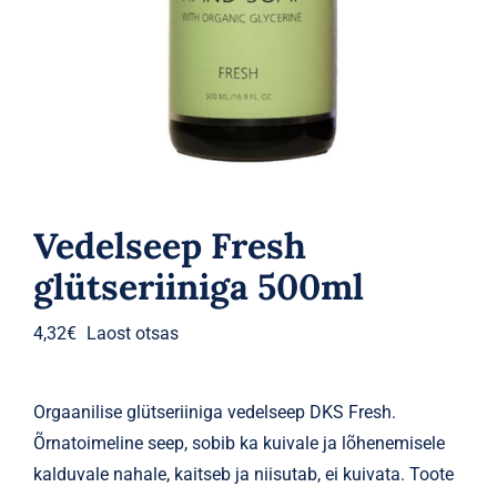
Parfüümid
Kaubamärgid
Eripakkumised
Vedelseep Fresh
glütseriiniga 500ml
4,32
€
Laost otsas
Orgaanilise glütseriiniga vedelseep DKS Fresh.
Õrnatoimeline seep, sobib ka kuivale ja lõhenemisele
kalduvale nahale, kaitseb ja niisutab, ei kuivata. Toote