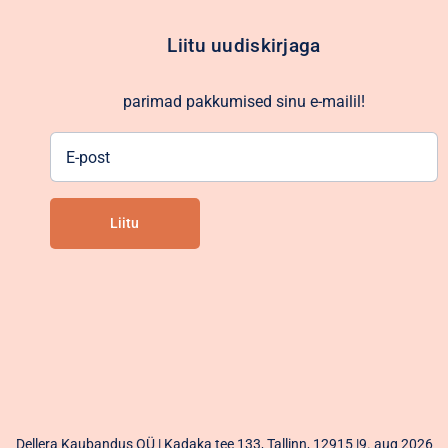
Liitu uudiskirjaga
parimad pakkumised sinu e-mailil!
E-
post
Liitu
Alternative:
Dellera Kaubandus OÜ | Kadaka tee 133, Tallinn, 12915 |9. aug 2026