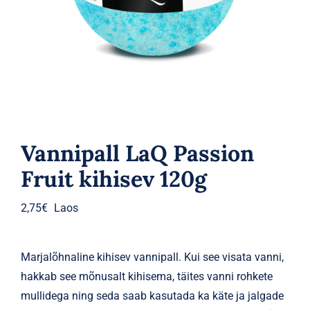
Parfüümid
Kaubamärgid
Eripakkumised
Vannipall LaQ Passion
Fruit kihisev 120g
2,75
€
Laos
Marjalõhnaline kihisev vannipall. Kui see visata vanni,
hakkab see mõnusalt kihisema, täites vanni rohkete
mullidega ning seda saab kasutada ka käte ja jalgade