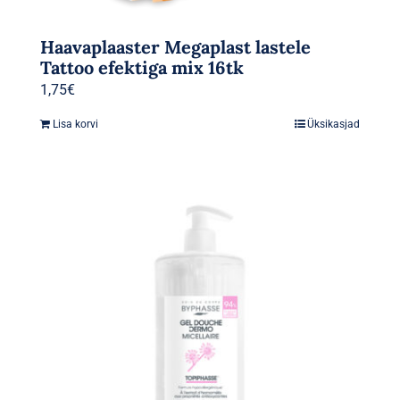
Haavaplaaster Megaplast lastele
Tattoo efektiga mix 16tk
1,75
€
Lisa korvi
Üksikasjad