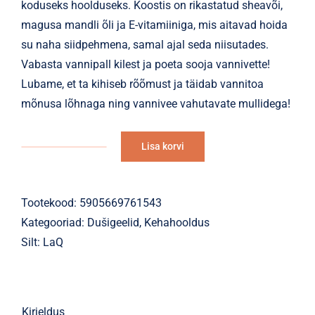
koduseks hoolduseks. Koostis on rikastatud sheavõi,
magusa mandli õli ja E-vitamiiniga, mis aitavad hoida
su naha siidpehmena, samal ajal seda niisutades.
Vabasta vannipall kilest ja poeta sooja vannivette!
Lubame, et ta kihiseb rõõmust ja täidab vannitoa
mõnusa lõhnaga ning vannivee vahutavate mullidega!
Lisa korvi
Vannipall
Alternative:
LaQ
Passion
Tootekood:
5905669761543
Fruit
Kategooriad:
Dušigeelid
,
Kehahooldus
kihisev
Silt:
LaQ
120g
kogus
Kirjeldus