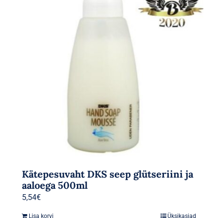
Kätepesuvaht DKS seep glütseriini ja
aaloega 500ml
5,54
€
Lisa korvi
Üksikasjad