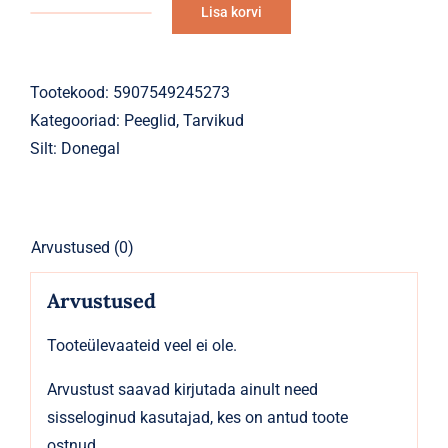
Lisa korvi
Taskupeegel
Alternative:
ümmargune
kaanega
Tootekood:
5907549245273
kogus
Kategooriad:
Peeglid
,
Tarvikud
Silt:
Donegal
Arvustused (0)
Arvustused
Tooteülevaateid veel ei ole.
Arvustust saavad kirjutada ainult need
sisseloginud kasutajad, kes on antud toote
ostnud.