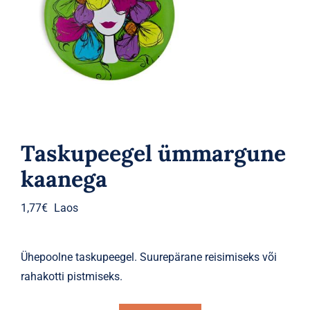
Parfüümid
Kaubamärgid
Eripakkumised
Taskupeegel ümmargune
kaanega
1,77
€
Laos
Ühepoolne taskupeegel. Suurepärane reisimiseks või
rahakotti pistmiseks.