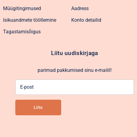
Müügitingimused
Aadress
Isikuandmete töötlemine
Konto detailid
Tagastamisõigus
Liitu uudiskirjaga
parimad pakkumised sinu e-mailil!
E-
post
Liitu
Alternative: