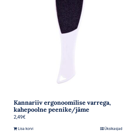
Kannariiv ergonoomilise varrega,
kahepoolne peenike/jäme
2,49
€
Lisa korvi
Üksikasjad