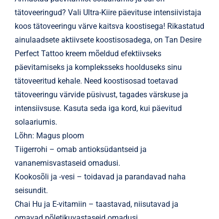
tätoveeringud? Vali Ultra-Kiire päevituse intensiivistaja
koos tätoveeringu värve kaitsva koostisega! Rikastatud
ainulaadsete aktiivsete koostisosadega, on Tan Desire
Perfect Tattoo kreem mõeldud efektiivseks
päevitamiseks ja kompleksseks hoolduseks sinu
tätoveeritud kehale. Need koostisosad toetavad
tätoveeringu värvide püsivust, tagades värskuse ja
intensiivsuse. Kasuta seda iga kord, kui päevitud
solaariumis.
Lõhn: Magus ploom
Tiigerrohi – omab antioksüdantseid ja
vananemisvastaseid omadusi.
Kookosõli ja -vesi – toidavad ja parandavad naha
seisundit.
Chai Hu ja E-vitamiin – taastavad, niisutavad ja
omavad põletikuvastaseid omadusi.