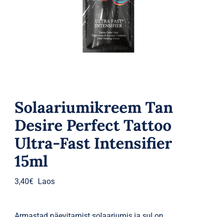
Parfüümid
Kaubamärgid
Eripakkumised
Solaariumikreem Tan
Desire Perfect Tattoo
Ultra-Fast Intensifier
15ml
3,40
€
Laos
Armastad päevitamist solaariumis ja sul on