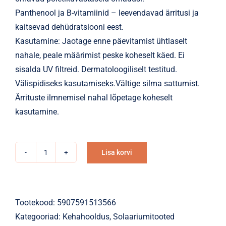
Panthenool ja B-vitamiinid – leevendavad ärritusi ja
kaitsevad dehüdratsiooni eest.
Kasutamine: Jaotage enne päevitamist ühtlaselt
nahale, peale määrimist peske koheselt käed. Ei
sisalda UV filtreid. Dermatoloogiliselt testitud.
Välispidiseks kasutamiseks.Vältige silma sattumist.
Ärrituste ilmnemisel nahal lõpetage koheselt
kasutamine.
Lisa korvi
Solaariumikreem
Alternative:
Tan
Desire
Perfect
Tootekood:
5907591513566
Tattoo
Kategooriad:
Kehahooldus
,
Solaariumitooted