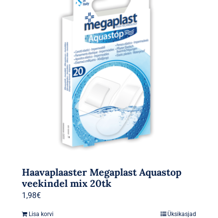
Haavaplaaster Megaplast Aquastop
veekindel mix 20tk
1,98
€
Lisa korvi
Üksikasjad