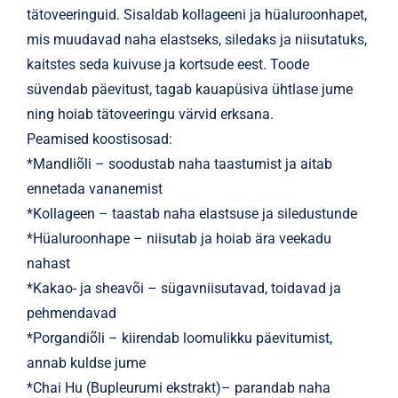
tätoveeringuid. Sisaldab kollageeni ja hüaluroonhapet,
mis muudavad naha elastseks, siledaks ja niisutatuks,
kaitstes seda kuivuse ja kortsude eest. Toode
süvendab päevitust, tagab kauapüsiva ühtlase jume
ning hoiab tätoveeringu värvid erksana.
Peamised koostisosad:
*Mandliõli – soodustab naha taastumist ja aitab
ennetada vananemist
*Kollageen – taastab naha elastsuse ja siledustunde
*Hüaluroonhape – niisutab ja hoiab ära veekadu
nahast
*Kakao- ja sheavõi – sügavniisutavad, toidavad ja
pehmendavad
*Porgandiõli – kiirendab loomulikku päevitumist,
annab kuldse jume
*Chai Hu (Bupleurumi ekstrakt)– parandab naha