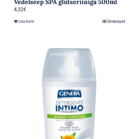
Vedelseep SPA glütseriiniga 500ml
4,32
€
Lisa korvi
Üksikasjad