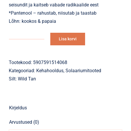
seisundit ja kaitseb vabade radikaalide eest
*Pantenool – rahustab, niisutab ja taastab
Lõhn: kookos & papaia
Lisa korvi
Solaariumikreem
Alternative:
SuperTan
Black
Tootekood:
5907591514068
Tattoo
Kategooriad:
Kehahooldus
,
Solaariumitooted
400x
Silt:
Wild Tan
Bronzer
200ml
kogus
Kirjeldus
Arvustused (0)