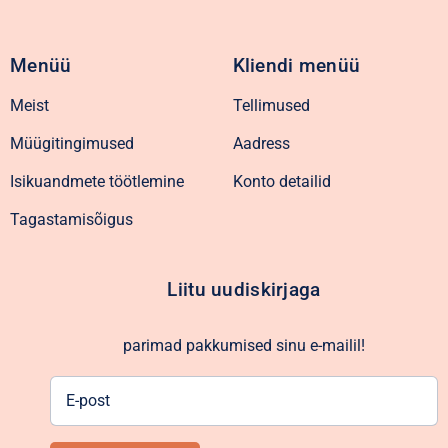
Menüü
Kliendi menüü
Meist
Tellimused
Müügitingimused
Aadress
Isikuandmete töötlemine
Konto detailid
Tagastamisõigus
Liitu uudiskirjaga
parimad pakkumised sinu e-mailil!
E-
post