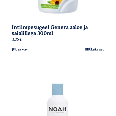
Intiimpesugeel Genera aaloe ja
saialillega 300ml
3,22
€
Lisa korvi
Üksikasjad