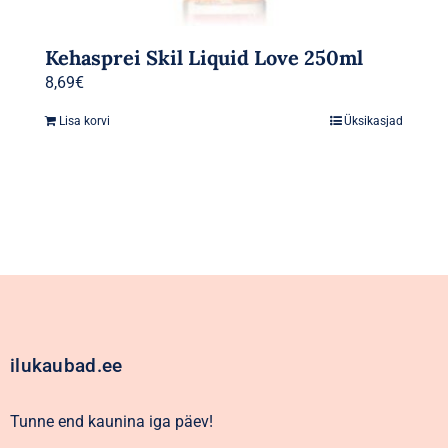
Kehasprei Skil Liquid Love 250ml
8,69
€
Lisa korvi
Üksikasjad
ilukaubad.ee
Tunne end kaunina iga päev!