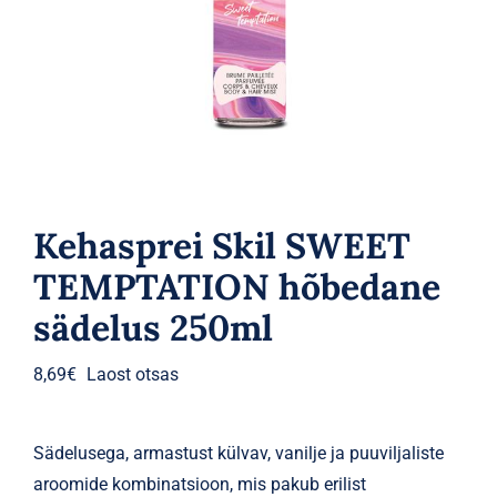
Parfüümid
Kaubamärgid
Eripakkumised
Kehasprei Skil SWEET
TEMPTATION hõbedane
sädelus 250ml
8,69
€
Laost otsas
Sädelusega, armastust külvav, vanilje ja puuviljaliste
aroomide kombinatsioon, mis pakub erilist