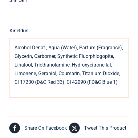
Silt:
Skil
Kirjeldus
Alcohol Denat., Aqua (Water), Parfum (Fragrance),
Glycerin, Carbomer, Synthetic Fluorphlogopite,
Linalool, Triethanolamine, Hydroxycitronellal,
Limonene, Geraniol, Coumarin, Titanium Dioxide,
CI 17200 (D&C Red 33), CI 42090 (FD&C Blue 1)
Share On Facebook
Tweet This Product