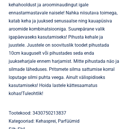
kehahooldust ja aroominaudingut igale
ennastarmastavale naisele! Nahka niisutava toimega,
katab keha ja juuksed senusaalse ning kauapüsiva
aroomide kombinatsiooniga. Suurepärane valik
igapäevaseks kasutamiseks! Pihusta kehale ja
juustele. Juustele on soovituslik toodet pihustada
10cm kauguselt või pihustades seda enda
juukseharjale ennem harjamist. Mitte pihustada näo ja
silmade läheduses. Pritsmete silma sattumise korral
loputage silmi puhta veega. Ainult välispidiseks
kasutamiseks! Hoida lastele kättesaamatus
kohas!Tuleohtlik!
Tootekood:
3430750213837
Kategooriad:
Kehasprei
,
Parfüümid