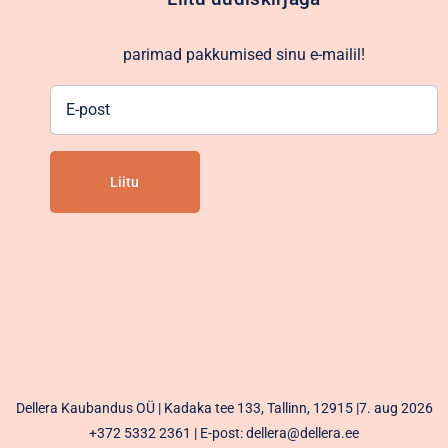
parimad pakkumised sinu e-mailil!
E-
post
Alternative:
Dellera Kaubandus OÜ | Kadaka tee 133, Tallinn, 12915 |7. aug 2026
+372 5332 2361
| E-post: dellera@dellera.ee