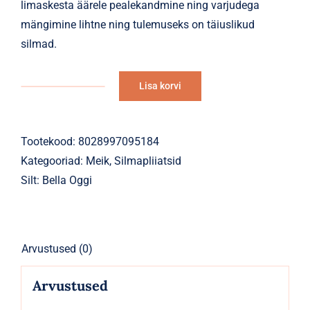
limaskesta äärele pealekandmine ning varjudega
mängimine lihtne ning tulemuseks on täiuslikud
silmad.
Lisa korvi
Silmapliiats
Alternative:
Kajal
107
Tootekood:
8028997095184
Beež
Kategooriad:
Meik
,
Silmapliiatsid
kogus
Silt:
Bella Oggi
Arvustused (0)
Arvustused