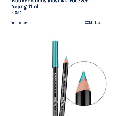
Küünehooldus aluslakk Forever
Young 11ml
4,05
€
Lisa korvi
Üksikasjad