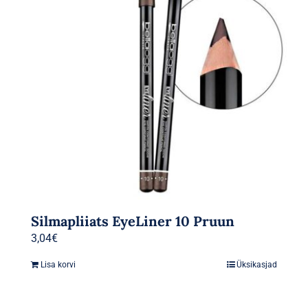
Silmapliiats EyeLiner 10 Pruun
3,04
€
Lisa korvi
Üksikasjad