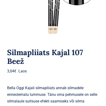
Parfüümid
Kaubamärgid
Eripakkumised
Silmapliiats Kajal 107
Beež
3,04
€
Laos
Bella Oggi Kajali silmapliiats annab silmadele
enneolematu lummuse. Tänu oma pehmusele on selle
silmalaule suitsuse efekti saamiseks või silma