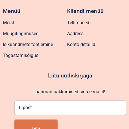
Menüü
Kliendi menüü
Meist
Tellimused
Müügitingimused
Aadress
Isikuandmete töötlemine
Konto detailid
Tagastamisõigus
Liitu uudiskirjaga
parimad pakkumised sinu e-mailil!
E-
post