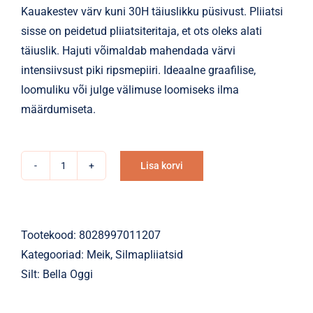
Kauakestev värv kuni 30H täiuslikku püsivust. Pliiatsi
sisse on peidetud pliiatsiteritaja, et ots oleks alati
täiuslik. Hajuti võimaldab mahendada värvi
intensiivsust piki ripsmepiiri. Ideaalne graafilise,
loomuliku või julge välimuse loomiseks ilma
määrdumiseta.
Lisa korvi
Silmapliiats
Alternative:
JELLY
geeljas
051
Tootekood:
8028997011207
Black
Kategooriad:
Meik
,
Silmapliiatsid
Widow
Silt:
Bella Oggi
30H
kogus