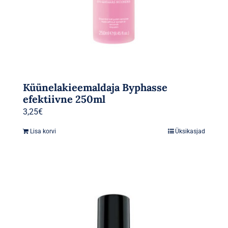
Küünelakieemaldaja Byphasse
efektiivne 250ml
3,25
€
Lisa korvi
Üksikasjad