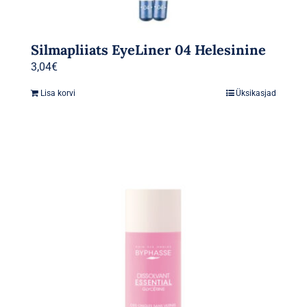
Silmapliiats EyeLiner 04 Helesinine
3,04
€
Lisa korvi
Üksikasjad