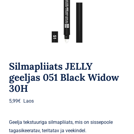
Parfüümid
Kaubamärgid
Eripakkumised
Silmapliiats JELLY
geeljas 051 Black Widow
30H
5,99
€
Laos
Geelja tekstuuriga silmapliiats, mis on sissepoole
tagasikeeratav, teritatav ja veekindel.