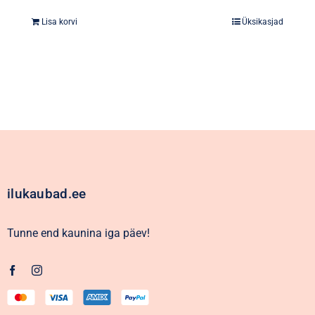
Lisa korvi
Üksikasjad
ilukaubad.ee
Tunne end kaunina iga päev!