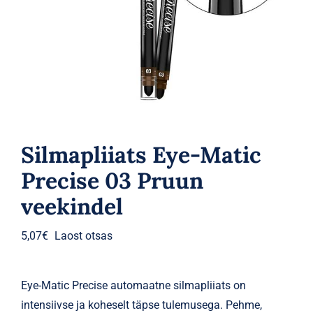
Parfüümid
Kaubamärgid
Eripakkumised
Silmapliiats Eye-Matic
Precise 03 Pruun
veekindel
5,07
€
Laost otsas
Eye-Matic Precise automaatne silmapliiats on
intensiivse ja koheselt täpse tulemusega. Pehme,