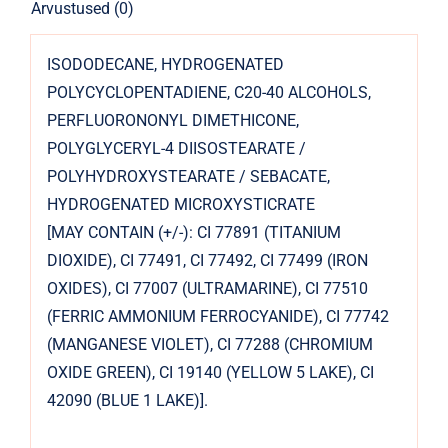
Arvustused (0)
ISODODECANE, HYDROGENATED
POLYCYCLOPENTADIENE, C20-40 ALCOHOLS,
PERFLUORONONYL DIMETHICONE,
POLYGLYCERYL-4 DIISOSTEARATE /
POLYHYDROXYSTEARATE / SEBACATE,
HYDROGENATED MICROXYSTICRATE
[MAY CONTAIN (+/-): CI 77891 (TITANIUM
DIOXIDE), CI 77491, CI 77492, CI 77499 (IRON
OXIDES), CI 77007 (ULTRAMARINE), CI 77510
(FERRIC AMMONIUM FERROCYANIDE), CI 77742
(MANGANESE VIOLET), CI 77288 (CHROMIUM
OXIDE GREEN), CI 19140 (YELLOW 5 LAKE), CI
42090 (BLUE 1 LAKE)].