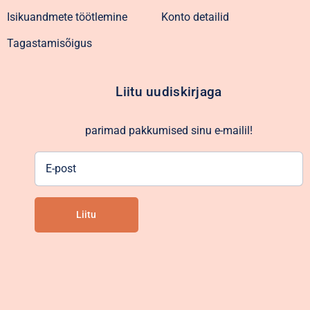
Isikuandmete töötlemine
Konto detailid
Tagastamisõigus
Liitu uudiskirjaga
parimad pakkumised sinu e-mailil!
E-
post
Liitu
Alternative: