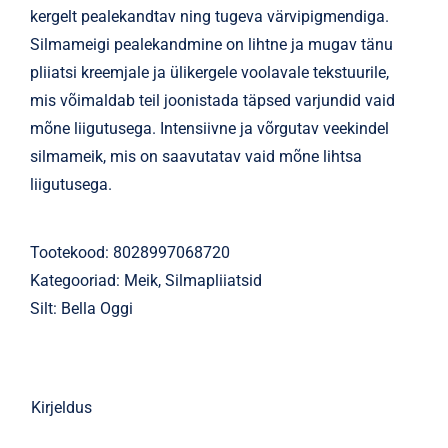
kergelt pealekandtav ning tugeva värvipigmendiga.
Silmameigi pealekandmine on lihtne ja mugav tänu
pliiatsi kreemjale ja ülikergele voolavale tekstuurile,
mis võimaldab teil joonistada täpsed varjundid vaid
mõne liigutusega. Intensiivne ja võrgutav veekindel
silmameik, mis on saavutatav vaid mõne lihtsa
liigutusega.
Tootekood:
8028997068720
Kategooriad:
Meik
,
Silmapliiatsid
Silt:
Bella Oggi
Kirjeldus