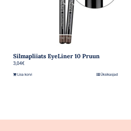
Silmapliiats EyeLiner 10 Pruun
3,04
€
Lisa korvi
Üksikasjad