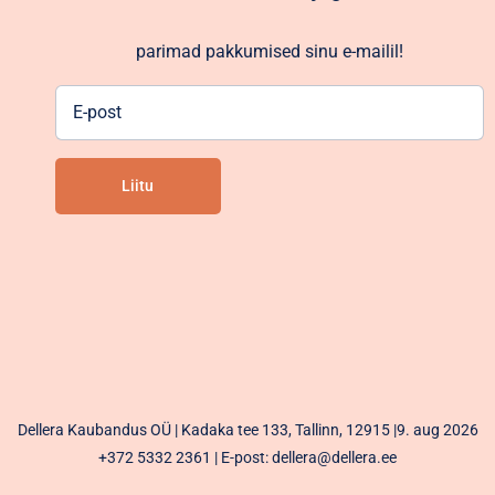
parimad pakkumised sinu e-mailil!
E-
post
Liitu
Alternative:
Dellera Kaubandus OÜ | Kadaka tee 133, Tallinn, 12915 |9. aug 2026
+372 5332 2361
| E-post: dellera@dellera.ee