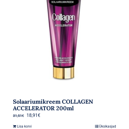
Solaariumikreem COLLAGEN
ACCELERATOR 200ml
Algne
Praegune
18,91
€
31,51
€
hind
hind
Lisa korvi
Üksikasjad