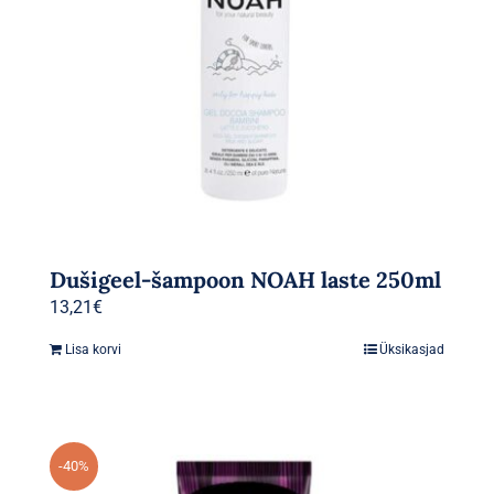
Dušigeel-šampoon NOAH laste 250ml
13,21
€
Lisa korvi
Üksikasjad
-40%