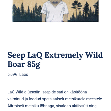
Parfüümid
Kaubamärgid
Eripakkumised
Seep LaQ Extremely Wild
Boar 85g
6,09
€
Laos
LaQ Wild glütseriini seepide sari on käsitööna
valminud ja loodud spetsiaalselt metsikutele meestele.
Äärmiselt metsiku lõhnaga, sisaldab aktiivsütt ning