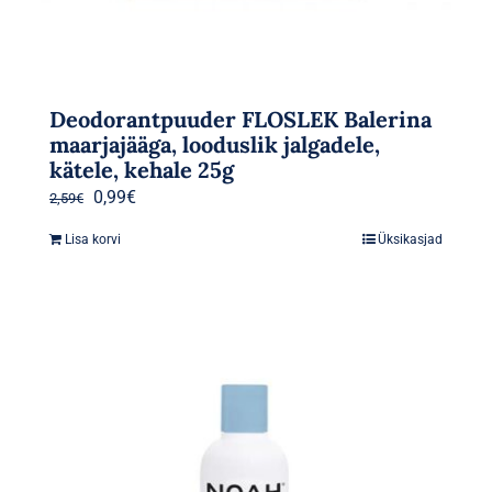
Deodorantpuuder FLOSLEK Balerina
maarjajääga, looduslik jalgadele,
kätele, kehale 25g
Algne
Praegune
0,99
€
2,59
€
hind
hind
Lisa korvi
Üksikasjad
oli:
on:
2,59€.
0,99€.