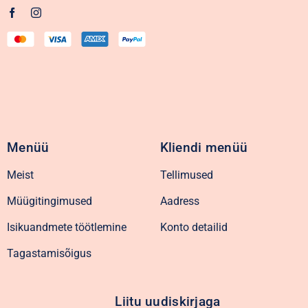
Menüü
Kliendi menüü
Meist
Tellimused
Müügitingimused
Aadress
Isikuandmete töötlemine
Konto detailid
Tagastamisõigus
Liitu uudiskirjaga