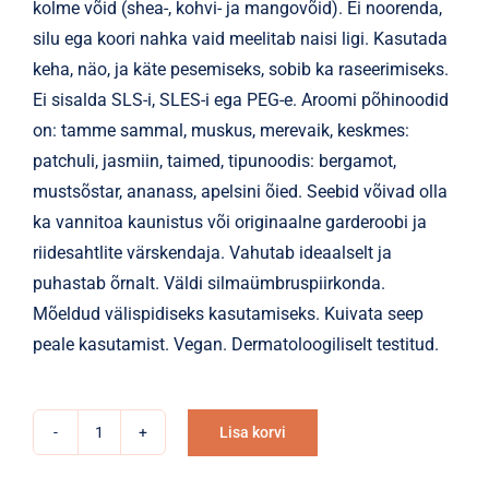
kolme võid (shea-, kohvi- ja mangovõid). Ei noorenda,
silu ega koori nahka vaid meelitab naisi ligi. Kasutada
keha, näo, ja käte pesemiseks, sobib ka raseerimiseks.
Ei sisalda SLS-i, SLES-i ega PEG-e. Aroomi põhinoodid
on: tamme sammal, muskus, merevaik, keskmes:
patchuli, jasmiin, taimed, tipunoodis: bergamot,
mustsõstar, ananass, apelsini õied. Seebid võivad olla
ka vannitoa kaunistus või originaalne garderoobi ja
riidesahtlite värskendaja. Vahutab ideaalselt ja
puhastab õrnalt. Väldi silmaümbruspiirkonda.
Mõeldud välispidiseks kasutamiseks. Kuivata seep
peale kasutamist. Vegan. Dermatoloogiliselt testitud.
Lisa korvi
Seep
Alternative:
LaQ