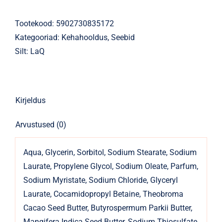
Extremely
Wild
Tootekood:
5902730835172
Boar
Kategooriad:
Kehahooldus
,
Seebid
85g
Silt:
LaQ
kogus
Kirjeldus
Arvustused (0)
Aqua, Glycerin, Sorbitol, Sodium Stearate, Sodium
Laurate, Propylene Glycol, Sodium Oleate, Parfum,
Sodium Myristate, Sodium Chloride, Glyceryl
Laurate, Cocamidopropyl Betaine, Theobroma
Cacao Seed Butter, Butyrospermum Parkii Butter,
Mangifera Indica Seed Butter, Sodium Thiosulfate,