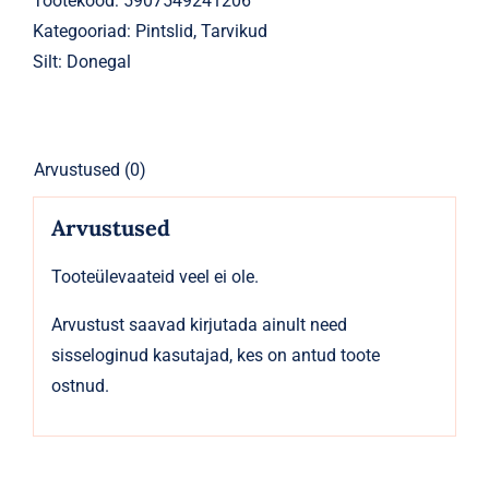
Tootekood:
5907549241206
suletav
Kategooriad:
Pintslid
,
Tarvikud
kaasaskantav
Silt:
Donegal
Travel
kogus
Arvustused (0)
Arvustused
Tooteülevaateid veel ei ole.
Arvustust saavad kirjutada ainult need
sisseloginud kasutajad, kes on antud toote
ostnud.