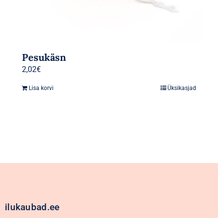
Pesukäsn
2,02
€
Lisa korvi
Üksikasjad
ilukaubad.ee