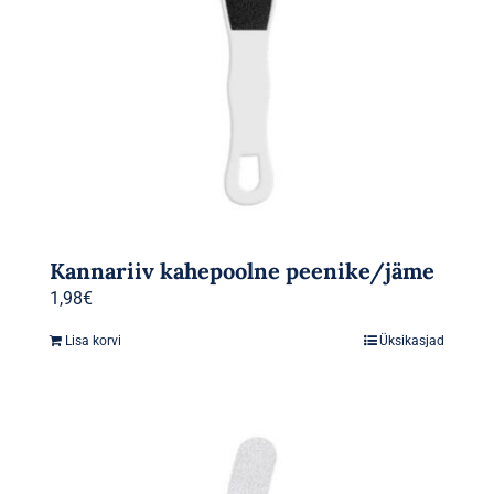
Kannariiv kahepoolne peenike/jäme
1,98
€
Lisa korvi
Üksikasjad