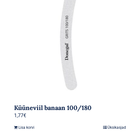
Küüneviil banaan 100/180
1,77
€
Lisa korvi
Üksikasjad