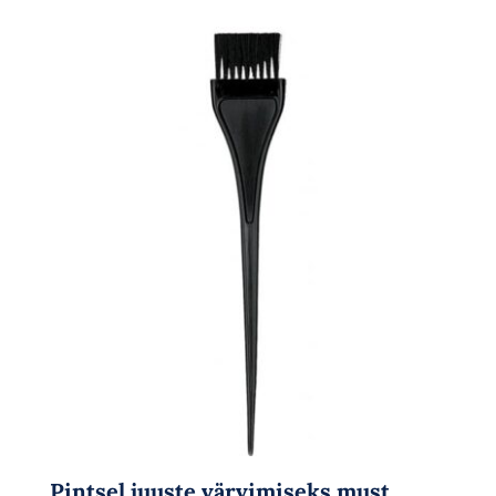
Pintsel juuste värvimiseks must