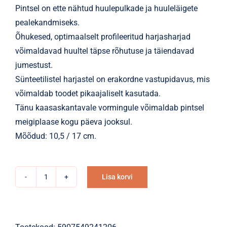
Pintsel on ette nähtud huulepulkade ja huuleläigete
pealekandmiseks.
Õhukesed, optimaalselt profileeritud harjasharjad
võimaldavad huultel täpse rõhutuse ja täiendavad
jumestust.
Sünteetilistel harjastel on erakordne vastupidavus, mis
võimaldab toodet pikaajaliselt kasutada.
Tänu kaasaskantavale vormingule võimaldab pintsel
meigiplaase kogu päeva jooksul.
Mõõdud: 10,5 / 17 cm.
Lisa korvi
Pintsel
Alternative:
Donegal
huule,
korpuses