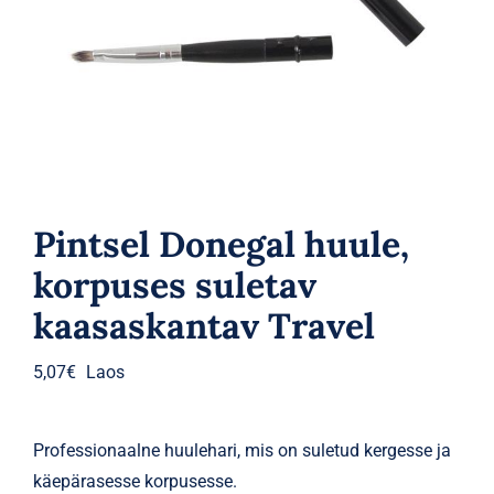
Parfüümid
Kaubamärgid
Eripakkumised
Pintsel Donegal huule,
korpuses suletav
kaasaskantav Travel
5,07
€
Laos
Professionaalne huulehari, mis on suletud kergesse ja
käepärasesse korpusesse.