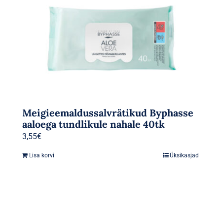
Meigieemaldussalvrätikud Byphasse
aaloega tundlikule nahale 40tk
3,55
€
Lisa korvi
Üksikasjad