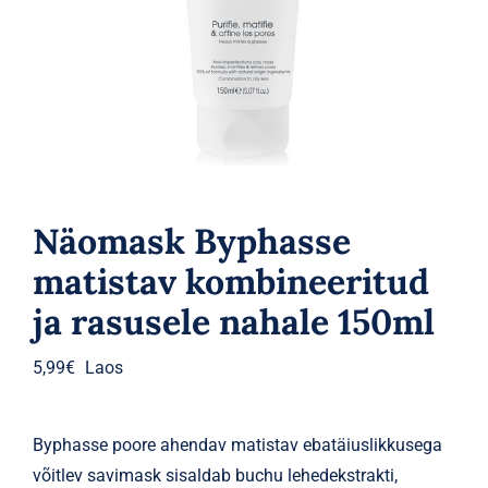
Parfüümid
Kaubamärgid
Eripakkumised
Näomask Byphasse
matistav kombineeritud
ja rasusele nahale 150ml
5,99
€
Laos
Byphasse poore ahendav matistav ebatäiuslikkusega
võitlev savimask sisaldab buchu lehedekstrakti,