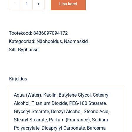
Lisa korvi
Näomask
Alternative:
Byphasse
matistav
kombineeritud
Tootekood:
8436097094172
ja
Kategooriad:
Näohooldus
,
Näomaskid
rasusele
Silt:
Byphasse
nahale
150ml
kogus
Kirjeldus
Aqua (Water), Kaolin, Butylene Glycol, Cetearyl
Alcohol, Titanium Dioxide, PEG-100 Stearate,
Glyceryl Stearate, Benzyl Alcohol, Stearic Acid,
Stearyl Stearate, Parfum (Fragrance), Sodium
Polyacrylate, Dicaprylyl Carbonate, Barosma