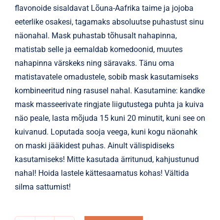
flavonoide sisaldavat Lõuna-Aafrika taime ja jojoba
eeterlike osakesi, tagamaks absoluutse puhastust sinu
näonahal. Mask puhastab tõhusalt nahapinna,
matistab selle ja eemaldab komedoonid, muutes
nahapinna värskeks ning säravaks. Tänu oma
matistavatele omadustele, sobib mask kasutamiseks
kombineeritud ning rasusel nahal. Kasutamine: kandke
mask masseerivate ringjate liigutustega puhta ja kuiva
näo peale, lasta mõjuda 15 kuni 20 minutit, kuni see on
kuivanud. Loputada sooja veega, kuni kogu näonahk
on maski jääkidest puhas. Ainult välispidiseks
kasutamiseks! Mitte kasutada ärritunud, kahjustunud
nahal! Hoida lastele kättesaamatus kohas! Vältida
silma sattumist!