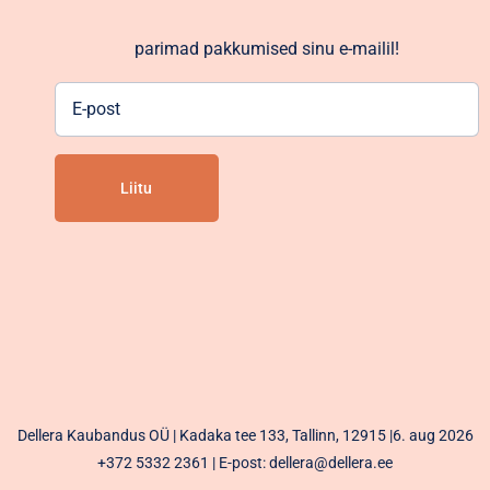
parimad pakkumised sinu e-mailil!
E-
post
Alternative:
Dellera Kaubandus OÜ | Kadaka tee 133, Tallinn, 12915 |6. aug 2026
+372 5332 2361
| E-post: dellera@dellera.ee