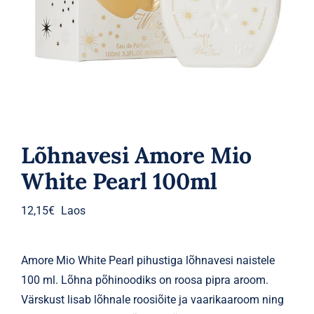
Parfüümid
Kaubamärgid
Eripakkumised
Lõhnavesi Amore Mio
White Pearl 100ml
12,15
€
Laos
Amore Mio White Pearl pihustiga lõhnavesi naistele
100 ml. Lõhna põhinoodiks on roosa pipra aroom.
Värskust lisab lõhnale roosiõite ja vaarikaaroom ning