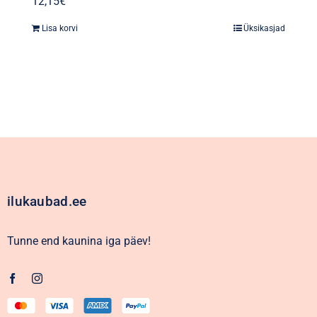
12,15
€
Lisa korvi
Üksikasjad
ilukaubad.ee
Tunne end kaunina iga päev!