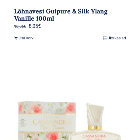
Lõhnavesi Guipure & Silk Ylang
Vanille 100ml
Algne
Praegune
8,05
€
10,06
€
hind
hind
Lisa korvi
Üksikasjad
oli:
on:
10,06€.
8,05€.