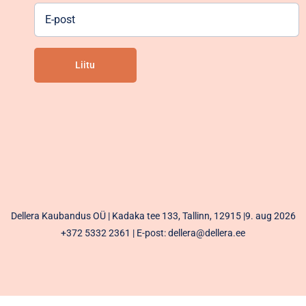
E-
post
Liitu
Alternative:
Dellera Kaubandus OÜ | Kadaka tee 133, Tallinn, 12915 |9. aug 2026
+372 5332 2361
| E-post: dellera@dellera.ee