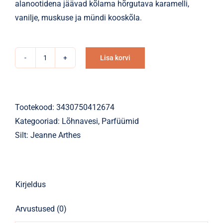
alanootidena jäävad kõlama hõrgutava karamelli,
vanilje, muskuse ja mündi kooskõla.
Lisa korvi
Lõhnavesi
Alternative:
Amore
Mio
White
Tootekood:
3430750412674
Pearl
Kategooriad:
Lõhnavesi
,
Parfüümid
100ml
Silt:
Jeanne Arthes
kogus
Kirjeldus
Arvustused (0)