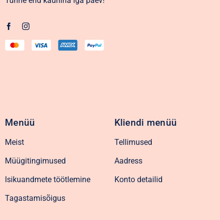
Tunne end kaunina iga päev!
Menüü
Kliendi menüü
Meist
Tellimused
Müügitingimused
Aadress
Isikuandmete töötlemine
Konto detailid
Tagastamisõigus