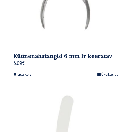
Küünenahatangid 6 mm 1r keeratav
6,09
€
Lisa korvi
Üksikasjad