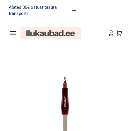
Skip
Alates 30€ ostust tasuta
to
Toggle
transport!
Navigation
content
Search
for:
Toggle
Navigation
Transport
Juuksehooldus
Näohooldus
Kehahooldus
Meik
Tarvikud