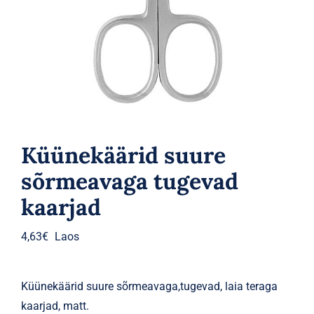
Parfüümid
Kaubamärgid
Eripakkumised
Küünekäärid suure
sõrmeavaga tugevad
kaarjad
4,63
€
Laos
Küünekäärid suure sõrmeavaga,tugevad, laia teraga
kaarjad, matt.