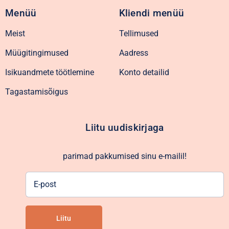
Menüü
Kliendi menüü
Meist
Tellimused
Müügitingimused
Aadress
Isikuandmete töötlemine
Konto detailid
Tagastamisõigus
Liitu uudiskirjaga
parimad pakkumised sinu e-mailil!
E-
post
Liitu