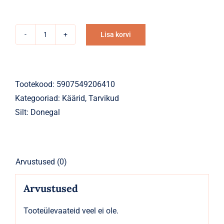
Lisa korvi
Küünekäärid
Alternative:
suure
sõrmeavaga
tugevad
Tootekood:
5907549206410
kaarjad
Kategooriad:
Käärid
,
Tarvikud
kogus
Silt:
Donegal
Arvustused (0)
Arvustused
Tooteülevaateid veel ei ole.