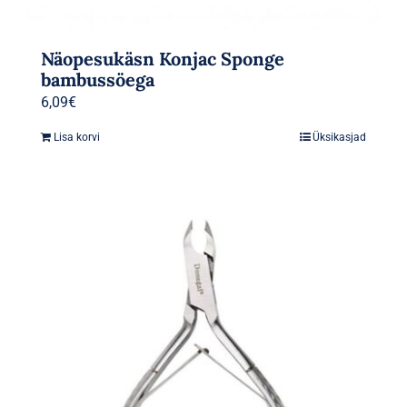
Näopesukäsn Konjac Sponge
bambussöega
6,09
€
Lisa korvi
Üksikasjad