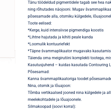
Tänu töödeldud pigmentidele tagab see hea nakk
ning rõhutades näojooni. Mugav švammaplikaat
põsesarnade alla, otsmiku külgedele, lõuajoonel
Toote eelised:
*Kerge, kuid intensiivse pigmendiga koostis
*Lihtne hajutada ja kihiti peale kanda
*Loomulik kontuuriefekt
*Täpne švammaplikaator mugavaks kasutamis
Täienda oma meigirutiini komplekti tootega, mis 
Kasutusjuhend – kuidas kasutada Contouring L
Põsesarnad:
Kanna švammaplikaatoriga toodet põsesarnade al
Nina, otsmik ja lõuajoon:
Tõmba vertikaalsed jooned nina külgedele ja all
meelekohtadele ja lõuajoonele.
Silmakoopad (soovi korral):