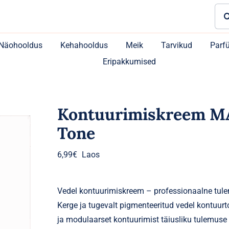
Sea
for:
Näohooldus
Kehahooldus
Meik
Tarvikud
Parf
Eripakkumised
Kontuurimiskreem M
Tone
6,99
€
Laos
Vedel kontuurimiskreem – professionaalne tulemus
Kerge ja tugevalt pigmenteeritud vedel kontuurt
ja modulaarset kontuurimist täiusliku tulemus