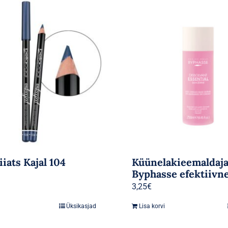
iiats Kajal 104
Küünelakieemaldaj
Byphasse efektiivn
3,25
€
Üksikasjad
Lisa korvi