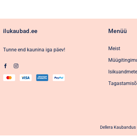
ilukaubad.ee
Menüü
Meist
Tunne end kaunina iga päev!
Müügitingim
Isikuandmete
Tagastamisõ
Dellera Kaubandus O