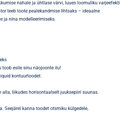
umise nahale ja ühtlase värvi, luues loomuliku varjeefekti
or teeb toote pealekandmise lihtsaks – ideaalne
e ja nina modelleerimiseks.
eks
toob esile sinu näojoonte ilu!
iquid kontuurtoodet:
la, liikudes horisontaalselt juuksepiiri suunas.
a. Seejärel kanna toodet otsmiku külgedele,