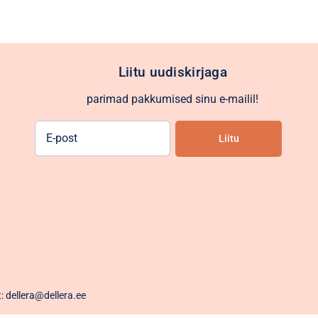
Liitu uudiskirjaga
parimad pakkumised sinu e-mailil!
E-
Liitu
post
Alternative:
t: dellera@dellera.ee