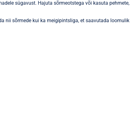
ilmadele sügavust. Hajuta sõrmeotstega või kasuta pehmete,
 nii sõrmede kui ka meigipintsliga, et saavutada loomulik