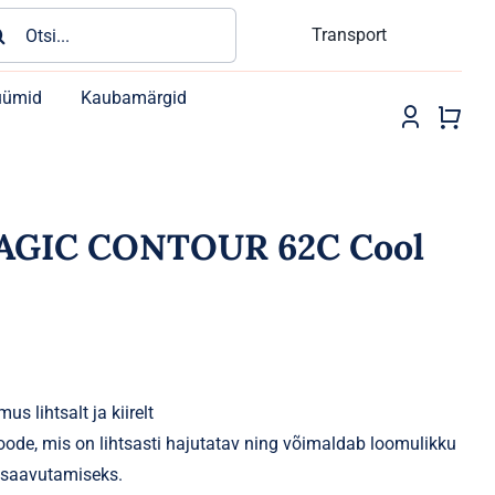
rch
Transport
üümid
Kaubamärgid
AGIC CONTOUR 62C Cool
 lihtsalt ja kiirelt
oode, mis on lihtsasti hajutatav ning võimaldab loomulikku
e saavutamiseks.