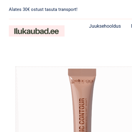
Skip
Alates 30€ ostust tasuta transport!
to
content
Juuksehooldus