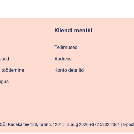
Kliendi menüü
Tellimused
used
Aadress
 töötlemine
Konto detailid
igus
Ü | Kadaka tee 133, Tallinn, 12915 |8. aug 2026
+372 5332 2361
| E-pos