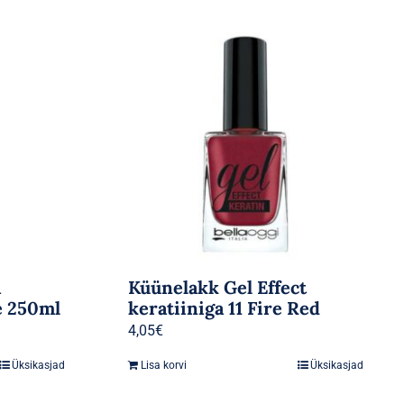
a
Küünelakk Gel Effect
e 250ml
keratiiniga 11 Fire Red
4,05
€
Üksikasjad
Lisa korvi
Üksikasjad