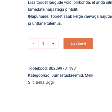
Lisa toodet laugude voldi piirkonda, et anda s
lamedate harjastega pintslit.
!Näpunäide: Toodet saab kerge vaevaga hajutada
ja ühtlane tulemus.
Lisa korvi
Kontuurimiskreem
Alternative:
MAGIC
CONTOUR
62C
Tootekood:
8028997011931
Cool
Kategooriad:
Jumestuskreemid
,
Meik
Tone
Silt:
Bella Oggi
kogus