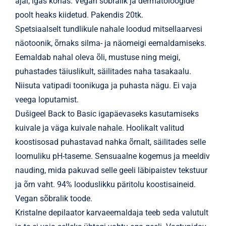
ajal, igas kohas. Vegan sõbralik ja dermatoloogide
poolt heaks kiidetud. Pakendis 20tk.
Spetsiaalselt tundlikule nahale loodud mitsellaarvesi
näotoonik, õrnaks silma- ja näomeigi eemaldamiseks.
Eemaldab nahal oleva õli, mustuse ning meigi,
puhastades täiuslikult, säilitades naha tasakaalu.
Niisuta vatipadi toonikuga ja puhasta nägu. Ei vaja
veega loputamist.
Dušigeel Back to Basic igapäevaseks kasutamiseks
kuivale ja väga kuivale nahale. Hoolikalt valitud
koostisosad puhastavad nahka õrnalt, säilitades selle
loomuliku pH-taseme. Sensuaalne kogemus ja meeldiv
nauding, mida pakuvad selle geeli läbipaistev tekstuur
ja õrn vaht. 94% looduslikku päritolu koostisaineid.
Vegan sõbralik toode.
Kristalne depilaator karvaeemaldaja teeb seda valutult