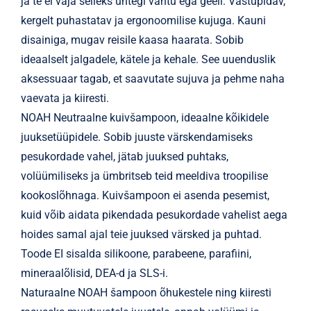
ja te ei vaja selleks ühtegi vahtu ega geeli. Vastupidav,
kergelt puhastatav ja ergonoomilise kujuga. Kauni
disainiga, mugav reisile kaasa haarata. Sobib
ideaalselt jalgadele, kätele ja kehale. See uuenduslik
aksessuaar tagab, et saavutate sujuva ja pehme naha
vaevata ja kiiresti.
NOAH Neutraalne kuivšampoon, ideaalne kõikidele
juuksetüüpidele. Sobib juuste värskendamiseks
pesukordade vahel, jätab juuksed puhtaks,
volüümiliseks ja ümbritseb teid meeldiva troopilise
kookoslõhnaga. Kuivšampoon ei asenda pesemist,
kuid võib aidata pikendada pesukordade vahelist aega
hoides samal ajal teie juuksed värsked ja puhtad.
Toode EI sisalda silikoone, parabeene, parafiini,
mineraalõlisid, DEA-d ja SLS-i.
Naturaalne NOAH šampoon õhukestele ning kiiresti