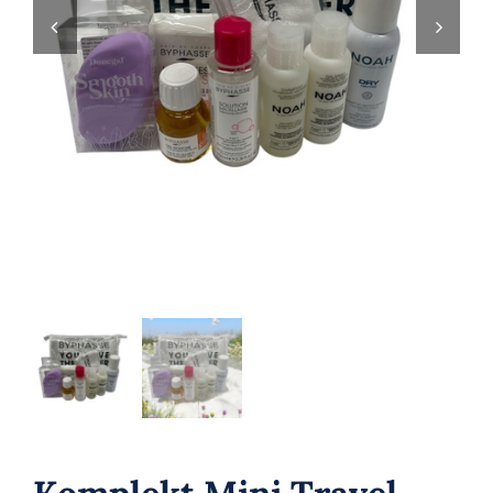
Parfüümid
Kaubamärgid
Eripakkumised