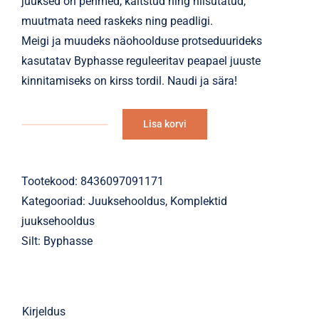
juuksed on pehmed, kaitstud ning niisutatud,
muutmata need raskeks ning peadligi.
Meigi ja muudeks näohoolduse protseduurideks
kasutatav Byphasse reguleeritav peapael juuste
kinnitamiseks on kirss tordil. Naudi ja sära!
Lisa korvi
Komplekt
Alternative:
Mini
Travel
Tootekood:
8436097091171
kogus
Kategooriad:
Juuksehooldus
,
Komplektid
juuksehooldus
Silt:
Byphasse
Kirjeldus