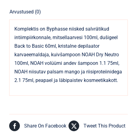
Arvustused (0)
Komplektis on Byphasse niisked salvrätikud
intiimpiirkonnale, mitsellaarvesi 100ml, dušigeel
Back to Basic 60ml, kristalne depilaator
karvaeemaldaja, kuivšampoon NOAH Dry Neutro
100ml, NOAH volüümi andev šampoon 1.1 75ml,
NOAH niisutav palsam mango ja riisiproteiinidega
2.1 75ml, peapael ja läbipaistev kosmeetikakott.
Share On Facebook
Tweet This Product