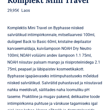
Komplekt Mini Travel
29,95
€
Laos
Komplektis Mini Travel on Byphasse niisked
salvrätikud intiimpiirkonnale, mitsellaarvesi 100ml,
dušigeel Back to Basic 60ml, kristalne depilaator
karvaeemaldaja, kuivšampoon NOAH Dry Neutro
100ml, NOAH volüümi andev šampoon 1.1 75ml,
NOAH niisutav palsam mango ja riisiproteiinidega 2.1
75ml, peapael ja läbipaistev kosmeetikakott.
Byphasse igapäevaseks intiimpuhastuseks mõeldud
niisked salvrätikud. Salvrätid puhastavad ja niisutavad
nahka meeldivalt, säilitades naha loomuliku pH
taseme. Praktiline ja mugav pakend, delikaatne toode
intiimpiirkonna puhtuse ja värskuse tagamiseks igal