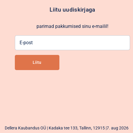
Liitu uudiskirjaga
parimad pakkumised sinu e-mailil!
E-
post
Liitu
Alternative:
Dellera Kaubandus OÜ | Kadaka tee 133, Tallinn, 12915 |7. aug 2026