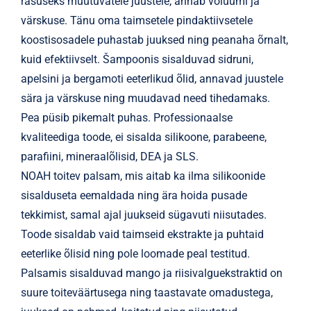
rasuseks muutuvatele juustele, annab volüümi ja
värskuse. Tänu oma taimsetele pindaktiivsetele
koostisosadele puhastab juuksed ning peanaha õrnalt,
kuid efektiivselt. Šampoonis sisalduvad sidruni,
apelsini ja bergamoti eeterlikud õlid, annavad juustele
sära ja värskuse ning muudavad need tihedamaks.
Pea püsib pikemalt puhas. Professionaalse
kvaliteediga toode, ei sisalda silikoone, parabeene,
parafiini, mineraalõlisid, DEA ja SLS.
NOAH toitev palsam, mis aitab ka ilma silikoonide
sisalduseta eemaldada ning ära hoida pusade
tekkimist, samal ajal juukseid sügavuti niisutades.
Toode sisaldab vaid taimseid ekstrakte ja puhtaid
eeterlike õlisid ning pole loomade peal testitud.
Palsamis sisalduvad mango ja riisivalguekstraktid on
suure toiteväärtusega ning taastavate omadustega,