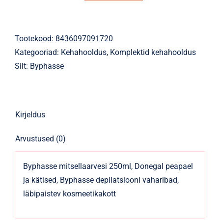
Byphasse
Silky
Face
Tootekood:
8436097091720
kogus
Kategooriad:
Kehahooldus
,
Komplektid kehahooldus
Silt:
Byphasse
Kirjeldus
Arvustused (0)
Byphasse mitsellaarvesi 250ml, Donegal peapael
ja kätised, Byphasse depilatsiooni vaharibad,
läbipaistev kosmeetikakott