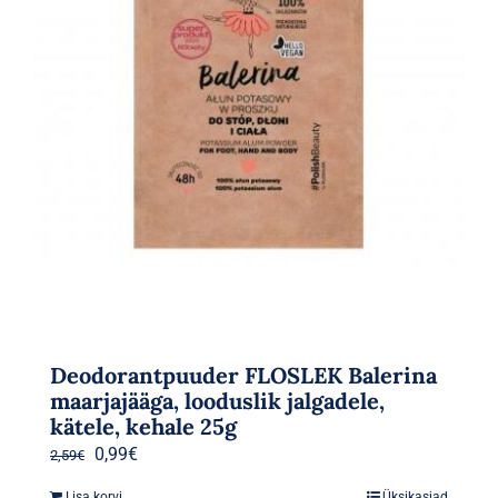
Deodorantpuuder FLOSLEK Balerina
maarjajääga, looduslik jalgadele,
kätele, kehale 25g
Algne
Praegune
0,99
€
2,59
€
hind
hind
Lisa korvi
Üksikasjad