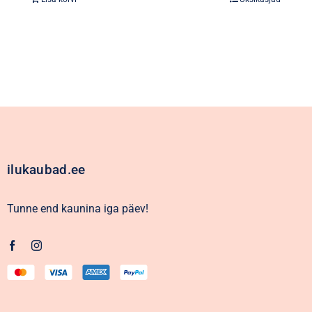
oli:
on:
2,59€.
0,99€.
ilukaubad.ee
Tunne end kaunina iga päev!