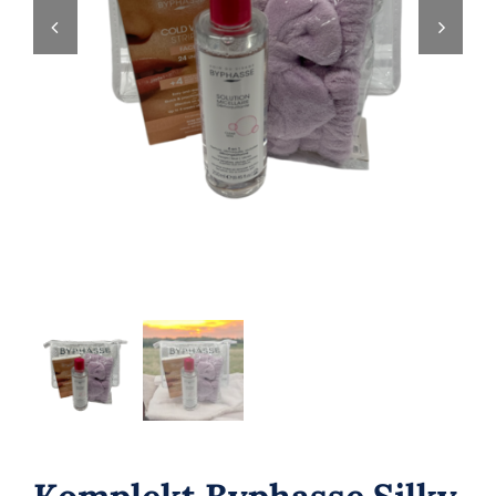
Parfüümid
Kaubamärgid
Eripakkumised