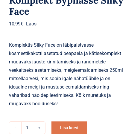
Komplekt Byphasse Silky
Face
10,99
€
Laos
Komplektis Silky Face on läbipaistvasse
kosmeetikakotti asetatud peapaela ja kätisekomplekt
mugavaks juuste kinnitamiseks ja randmetele
veekaitseks asetamiseks, meigieemaldamiseks 250ml
mitsellaarvesi, mis sobib igale nähatüübile ja on
ideaalne meigi ja mustuse eemaldamiseks ning
vaharibad näo depileerimiseks. Kõik muretuks ja
mugavaks hoolduseks!
Lisa korvi
Komplekt
Alternative: