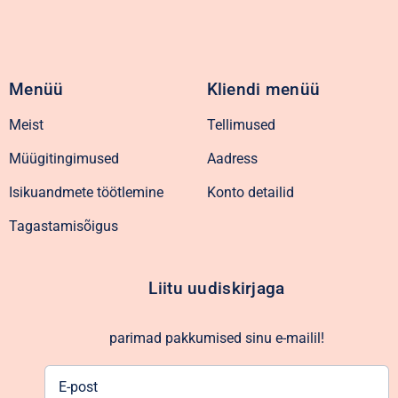
Menüü
Kliendi menüü
Meist
Tellimused
Müügitingimused
Aadress
Isikuandmete töötlemine
Konto detailid
Tagastamisõigus
Liitu uudiskirjaga
parimad pakkumised sinu e-mailil!
E-