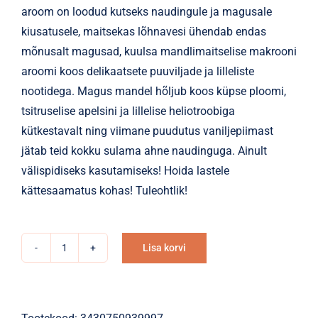
aroom on loodud kutseks naudingule ja magusale
kiusatusele, maitsekas lõhnavesi ühendab endas
mõnusalt magusad, kuulsa mandlimaitselise makrooni
aroomi koos delikaatsete puuviljade ja lilleliste
nootidega. Magus mandel hõljub koos küpse ploomi,
tsitruselise apelsini ja lillelise heliotroobiga
kütkestavalt ning viimane puudutus vaniljepiimast
jätab teid kokku sulama ahne naudinguga. Ainult
välispidiseks kasutamiseks! Hoida lastele
kättesaamatus kohas! Tuleohtlik!
Lisa korvi
Kinkekomplekt
Alternative:
FRENCH
WAY
OF