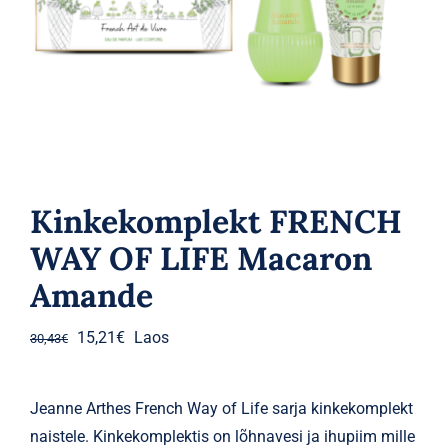
Parfüümid
Kaubamärgid
Eripakkumised
Kinkekomplekt FRENCH
WAY OF LIFE Macaron
Amande
Algne
Praegune
15,21
€
Laos
30,43
€
hind
hind
oli:
on:
Jeanne Arthes French Way of Life sarja kinkekomplekt
30,43€.
15,21€.
naistele. Kinkekomplektis on lõhnavesi ja ihupiim mille