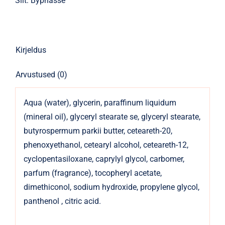
Silt:
Byphasse
150ml
kogus
Kirjeldus
Arvustused (0)
Aqua (water), glycerin, paraffinum liquidum
(mineral oil), glyceryl stearate se, glyceryl stearate,
butyrospermum parkii butter, ceteareth-20,
phenoxyethanol, cetearyl alcohol, ceteareth-12,
cyclopentasiloxane, caprylyl glycol, carbomer,
parfum (fragrance), tocopheryl acetate,
dimethiconol, sodium hydroxide, propylene glycol,
panthenol , citric acid.