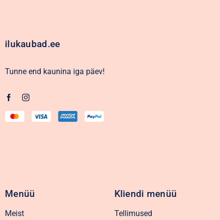
ilukaubad.ee
Tunne end kaunina iga päev!
Menüü
Kliendi menüü
Meist
Tellimused