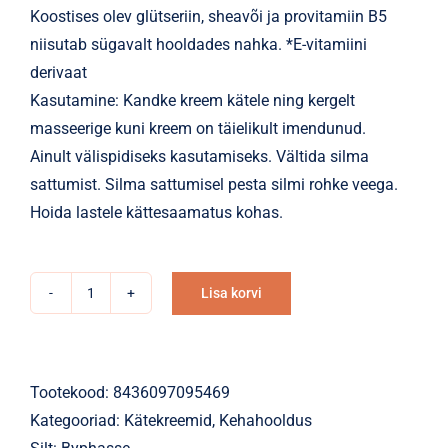
Koostises olev glütseriin, sheavõi ja provitamiin B5
niisutab sügavalt hooldades nahka. *E-vitamiini
derivaat
Kasutamine: Kandke kreem kätele ning kergelt
masseerige kuni kreem on täielikult imendunud.
Ainult välispidiseks kasutamiseks. Vältida silma
sattumist. Silma sattumisel pesta silmi rohke veega.
Hoida lastele kättesaamatus kohas.
Lisa korvi
Kätekreem
Alternative:
Byphasse
intensiivselt
niisutav
Tootekood:
8436097095469
kuivadele
Kategooriad:
Kätekreemid
,
Kehahooldus
kätele