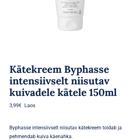
Parfüümid
Kaubamärgid
Eripakkumised
Kätekreem Byphasse
intensiivselt niisutav
kuivadele kätele 150ml
3,99
€
Laos
Byphasse intensiivselt niisutav kätekreem toidab ja
pehmendab kuiva käenahka.