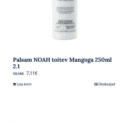
Palsam NOAH toitev Mangoga 250ml
2.1
Algne
Praegune
7,11
€
10,16
€
hind
hind
Lisa korvi
Üksikasjad
oli:
on:
10,16€.
7,11€.