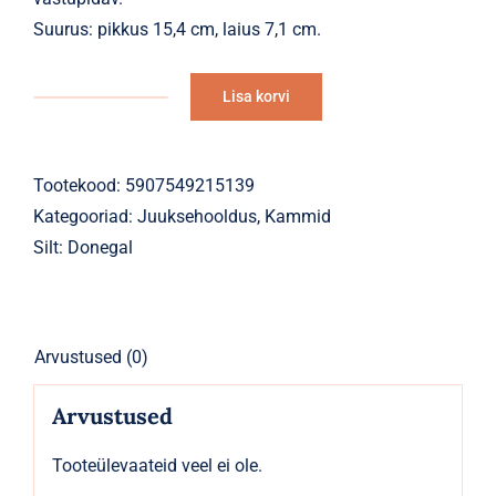
Suurus: pikkus 15,4 cm, laius 7,1 cm.
Lisa korvi
Kamm
Alternative:
AFRO
15,4*7,1
Tootekood:
5907549215139
cm
Kategooriad:
Juuksehooldus
,
Kammid
kogus
Silt:
Donegal
Arvustused (0)
Arvustused
Tooteülevaateid veel ei ole.