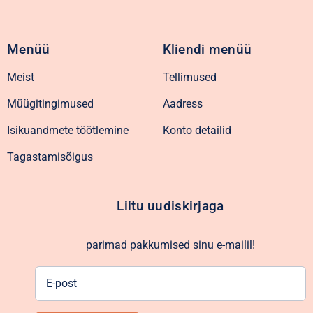
Menüü
Kliendi menüü
Meist
Tellimused
Müügitingimused
Aadress
Isikuandmete töötlemine
Konto detailid
Tagastamisõigus
Liitu uudiskirjaga
parimad pakkumised sinu e-mailil!
E-
post