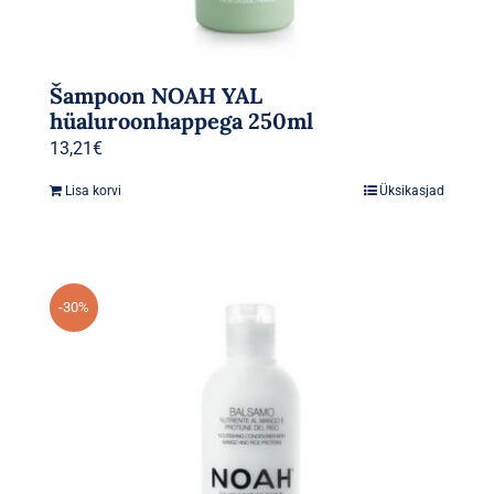
Šampoon NOAH YAL
hüaluroonhappega 250ml
13,21
€
Lisa korvi
Üksikasjad
-30%