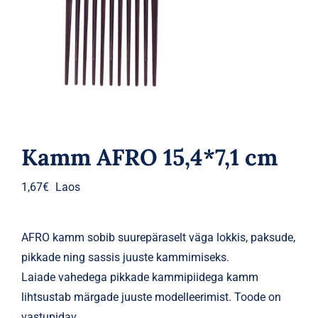
Parfüümid
Kaubamärgid
Eripakkumised
Kamm AFRO 15,4*7,1 cm
1,67
€
Laos
AFRO kamm sobib suurepäraselt väga lokkis, paksude,
pikkade ning sassis juuste kammimiseks.
Laiade vahedega pikkade kammipiidega kamm
lihtsustab märgade juuste modelleerimist. Toode on
vastupidav.