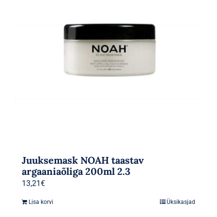
Juuksemask NOAH taastav
argaaniaõliga 200ml 2.3
13,21
€
Lisa korvi
Üksikasjad